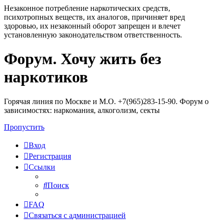
Незаконное потребление наркотических средств,
психотропных веществ, их аналогов, причиняет вред
здоровью, их незаконный оборот запрещен и влечет
установленную законодательством ответственность.
Форум. Хочу жить без
Регистрация
наркотиков
Горячая линия по Москве и М.О. +7(965)283-15-90. Форум о
зависимостях: наркомания, алкоголизм, секты
Пропустить
Вход
Р
е
г
и
с
т
р
а
ц
и
я
Ссылки
Поиск
FAQ
С
в
я
з
а
т
ь
с
я
с
а
д
м
и
н
и
с
т
р
а
ц
и
е
й