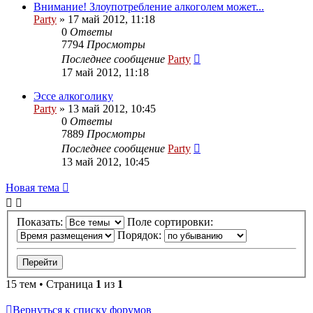
Внимание! Злоупотребление алкоголем может...
Party
»
17 май 2012, 11:18
0
Ответы
7794
Просмотры
Последнее сообщение
Party
17 май 2012, 11:18
Эссе алкоголику
Party
»
13 май 2012, 10:45
0
Ответы
7889
Просмотры
Последнее сообщение
Party
13 май 2012, 10:45
Новая
Н
о
в
а
я
т
е
м
а
тема
Показать:
Поле сортировки:
Порядок:
15 тем • Страница
1
из
1
Вернуться к списку форумов