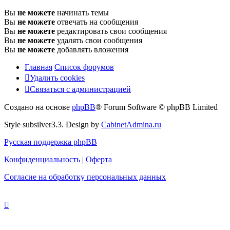
Вы
не можете
начинать темы
Вы
не можете
отвечать на сообщения
Вы
не можете
редактировать свои сообщения
Вы
не можете
удалять свои сообщения
Вы
не можете
добавлять вложения
Главная
Список форумов
Удалить cookies
Связаться
С
в
я
з
а
т
ь
с
я
с
а
д
м
и
н
и
с
т
р
а
ц
и
е
й
с
Создано на основе
phpBB
® Forum Software © phpBB Limited
администрацией
Style subsilver3.3. Design by
CabinetAdmina.ru
Русская поддержка phpBB
Конфиденциальность
|
Оферта
Согласие на обработку персональных данных