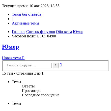
Текущее время: 10 авг 2026, 18:55
Темы без ответов
|
Активные темы
Главная
Список форумов
Обо всем
Юмор
Часовой пояс:
UTC+04:00
Юмор
Новая
Н
о
в
а
я
т
е
м
а
тема
Расширенный
Поиск
поиск
15 тем • Страница
1
из
1
Темы
Ответы
Просмотры
Последнее сообщение
Темы