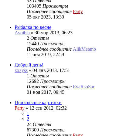
33
Ответы
103405
Просмотры
Последнее сообщение
Party
05 окт 2023, 13:30
Рыбалка по весне
Avoibia
»
30 мар 2013, 06:23
2
Ответы
15440
Просмотры
Последнее сообщение
AlikMeamb
11 ноя 2019, 22:59
Добрый день!
xxayss
»
04 янв 2013, 17:51
1
Ответы
12692
Просмотры
Последнее сообщение
EvaRsoSar
01 ноя 2017, 09:45
Прикольные картинки
Party
»
12 сен 2012, 02:32
1
2
24
Ответы
67300
Просмотры
Последнее сообщение
Party