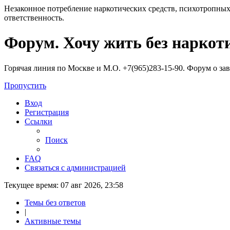
Незаконное потребление наркотических средств, психотропных
ответственность.
Регистрация
Форум. Хочу жить без наркот
Горячая линия по Москве и М.О. +7(965)283-15-90. Форум о за
Пропустить
Вход
Р
е
г
и
с
т
р
а
ц
и
я
Ссылки
Поиск
FAQ
С
в
я
з
а
т
ь
с
я
с
а
д
м
и
н
и
с
т
р
а
ц
и
е
й
Текущее время: 07 авг 2026, 23:58
Темы без ответов
|
Активные темы