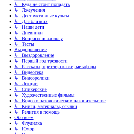
↳ Куда не стоит попадать
↳ Лжеучения
↳ Деструктивные культы
↳ Для близких
↳ Наши дети
↳ Дневники
↳ Вопросы психологу
↳ Тесты
Выздоровление
↳ Выздоровление
↳ Первый год трезвости
↳ Рассказы, притчи, сказки, метафоры
↳ Видеотека
↳ Видеоролики
↳ Лекции
↳ Спикерские
↳ Художественные фильмы
↳ Видео о патологическом накопительстве
↳ Книги, материалы, ссылки
↳ Религия в помощь
Обо всем
↳ Флудилка
↳ Юмор