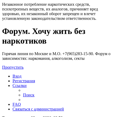
Незаконное потребление наркотических средств,
психотропных веществ, их аналогов, причиняет вред
здоровью, их незаконный оборот запрещен и влечет
установленную законодательством ответственность.
Регистрация
Форум. Хочу жить без
наркотиков
Горячая линия по Москве и М.О. +7(965)283-15-90. Форум о
зависимостях: наркомания, алкоголизм, секты
Пропустить
Вход
Р
е
г
и
с
т
р
а
ц
и
я
Ссылки
Поиск
FAQ
С
в
я
з
а
т
ь
с
я
с
а
д
м
и
н
и
с
т
р
а
ц
и
е
й