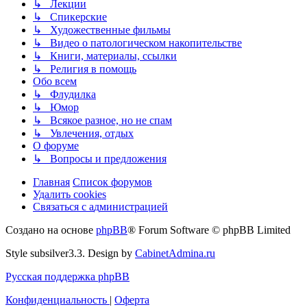
↳ Лекции
↳ Спикерские
↳ Художественные фильмы
↳ Видео о патологическом накопительстве
↳ Книги, материалы, ссылки
↳ Религия в помощь
Обо всем
↳ Флудилка
↳ Юмор
↳ Всякое разное, но не спам
↳ Увлечения, отдых
О форуме
↳ Вопросы и предложения
Главная
Список форумов
Удалить cookies
Связаться
С
в
я
з
а
т
ь
с
я
с
а
д
м
и
н
и
с
т
р
а
ц
и
е
й
с
Создано на основе
phpBB
® Forum Software © phpBB Limited
администрацией
Style subsilver3.3. Design by
CabinetAdmina.ru
Русская поддержка phpBB
Конфиденциальность
|
Оферта