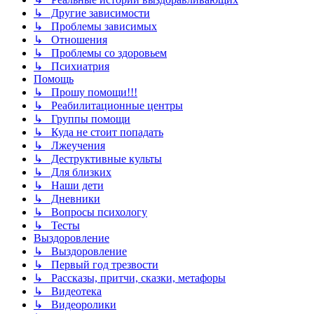
↳ Другие зависимости
↳ Проблемы зависимых
↳ Отношения
↳ Проблемы со здоровьем
↳ Психиатрия
Помощь
↳ Прошу помощи!!!
↳ Реабилитационные центры
↳ Группы помощи
↳ Куда не стоит попадать
↳ Лжеучения
↳ Деструктивные культы
↳ Для близких
↳ Наши дети
↳ Дневники
↳ Вопросы психологу
↳ Тесты
Выздоровление
↳ Выздоровление
↳ Первый год трезвости
↳ Рассказы, притчи, сказки, метафоры
↳ Видеотека
↳ Видеоролики