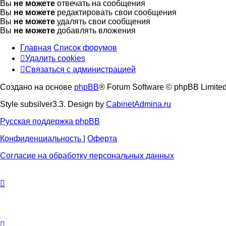
Вы
не можете
отвечать на сообщения
Вы
не можете
редактировать свои сообщения
Вы
не можете
удалять свои сообщения
Вы
не можете
добавлять вложения
Главная
Список форумов
Удалить cookies
Связаться
С
в
я
з
а
т
ь
с
я
с
а
д
м
и
н
и
с
т
р
а
ц
и
е
й
с
Создано на основе
phpBB
® Forum Software © phpBB Limite
администрацией
Style subsilver3.3. Design by
CabinetAdmina.ru
Русская поддержка phpBB
Конфиденциальность
|
Оферта
Согласие на обработку персональных данных