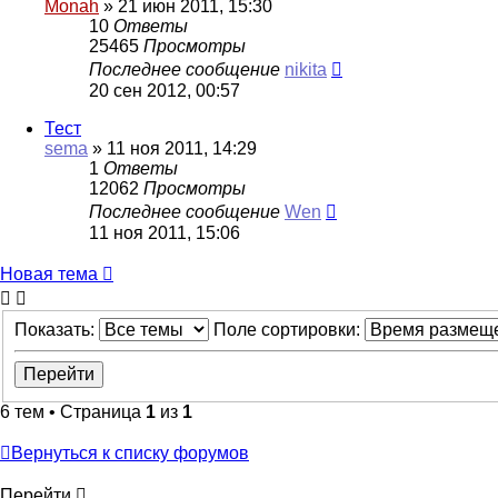
Monah
»
21 июн 2011, 15:30
10
Ответы
25465
Просмотры
Последнее сообщение
nikita
20 сен 2012, 00:57
Тест
sema
»
11 ноя 2011, 14:29
1
Ответы
12062
Просмотры
Последнее сообщение
Wen
11 ноя 2011, 15:06
Новая
Н
о
в
а
я
т
е
м
а
тема
Показать:
Поле сортировки:
6 тем • Страница
1
из
1
Вернуться к списку форумов
Перейти