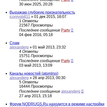
30 июн 2025, 20:28
Выражаю глубокую признательность
iconivob811
»
01 дек 2015, 16:07
1
Ответы
21567
Просмотры
Последнее сообщение
Party
04 фев 2016, 05:18
Спам
alexanderg
»
01 май 2013, 23:32
4
Ответы
15751
Просмотры
Последнее сообщение
Party
03 май 2013, 13:09
Каналы новостей (atom|rss)
alexanderg
»
26 апр 2013, 00:30
5
Ответы
16444
Просмотры
Последнее сообщение
alexanderg
27 апр 2013, 15:18
Форум NODRUGS.Ru находится в режиме настройки