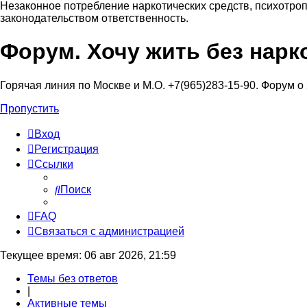
Незаконное потребление наркотических средств, психотроп
законодательством ответственность.
Форум. Хочу жить без нарк
Регистрация
Горячая линия по Москве и М.О. +7(965)283-15-90. Форум о
Пропустить
Вход
Р
е
г
и
с
т
р
а
ц
и
я
Ссылки
Поиск
FAQ
С
в
я
з
а
т
ь
с
я
с
а
д
м
и
н
и
с
т
р
а
ц
и
е
й
Текущее время: 06 авг 2026, 21:59
Темы без ответов
|
Активные темы