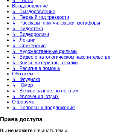
↳ Тесты
Выздоровление
↳ Выздоровление
↳ Первый год трезвости
↳ Рассказы, притчи, сказки, метафоры
↳ Видеотека
↳ Видеоролики
↳ Лекции
↳ Спикерские
↳ Художественные фильмы
↳ Видео о патологическом накопительстве
↳ Книги, материалы, ссылки
↳ Религия в помощь
Обо всем
↳ Флудилка
↳ Юмор
↳ Всякое разное, но не спам
↳ Увлечения, отдых
О форуме
↳ Вопросы и предложения
Права доступа
Вы
не можете
начинать темы