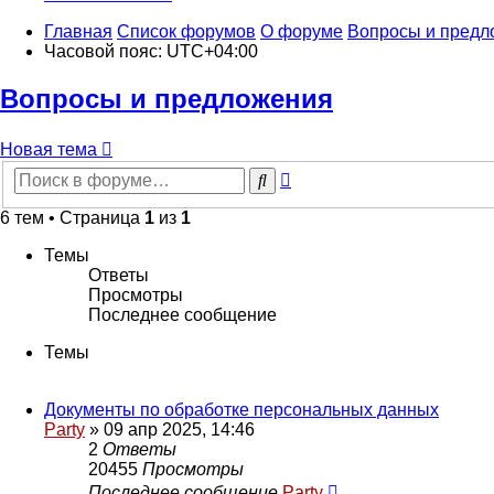
Главная
Список форумов
О форуме
Вопросы и предл
Часовой пояс:
UTC+04:00
Вопросы и предложения
Новая
Н
о
в
а
я
т
е
м
а
тема
Расширенный
Поиск
поиск
6 тем • Страница
1
из
1
Темы
Ответы
Просмотры
Последнее сообщение
Темы
Документы по обработке персональных данных
Party
»
09 апр 2025, 14:46
2
Ответы
20455
Просмотры
Последнее сообщение
Party