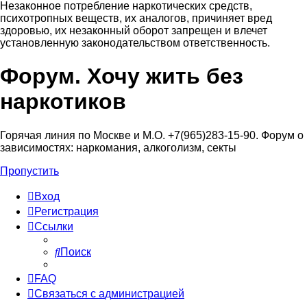
Незаконное потребление наркотических средств,
психотропных веществ, их аналогов, причиняет вред
здоровью, их незаконный оборот запрещен и влечет
установленную законодательством ответственность.
Форум. Хочу жить без
Регистрация
наркотиков
Горячая линия по Москве и М.О. +7(965)283-15-90. Форум о
зависимостях: наркомания, алкоголизм, секты
Пропустить
Вход
Р
е
г
и
с
т
р
а
ц
и
я
Ссылки
Поиск
FAQ
С
в
я
з
а
т
ь
с
я
с
а
д
м
и
н
и
с
т
р
а
ц
и
е
й