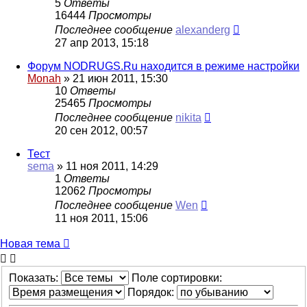
5
Ответы
16444
Просмотры
Последнее сообщение
alexanderg
27 апр 2013, 15:18
Форум NODRUGS.Ru находится в режиме настройки
Monah
»
21 июн 2011, 15:30
10
Ответы
25465
Просмотры
Последнее сообщение
nikita
20 сен 2012, 00:57
Тест
sema
»
11 ноя 2011, 14:29
1
Ответы
12062
Просмотры
Последнее сообщение
Wen
11 ноя 2011, 15:06
Новая
Н
о
в
а
я
т
е
м
а
тема
Показать:
Поле сортировки:
Порядок: