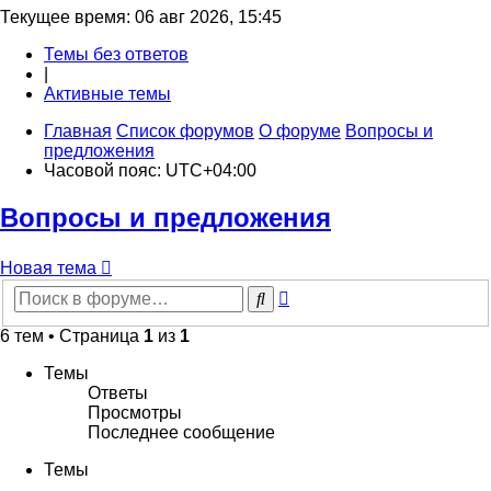
Текущее время: 06 авг 2026, 15:45
Темы без ответов
|
Активные темы
Главная
Список форумов
О форуме
Вопросы и
предложения
Часовой пояс:
UTC+04:00
Вопросы и предложения
Новая
Н
о
в
а
я
т
е
м
а
тема
Расширенный
Поиск
поиск
6 тем • Страница
1
из
1
Темы
Ответы
Просмотры
Последнее сообщение
Темы