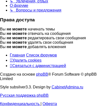
↳ Увлечения, отдых
О форуме
↳ Вопросы и предложения
Права доступа
Вы
не можете
начинать темы
Вы
не можете
отвечать на сообщения
Вы
не можете
редактировать свои сообщения
Вы
не можете
удалять свои сообщения
Вы
не можете
добавлять вложения
Главная
Список форумов
Удалить cookies
Связаться
С
в
я
з
а
т
ь
с
я
с
а
д
м
и
н
и
с
т
р
а
ц
и
е
й
с
Создано на основе
phpBB
® Forum Software © phpBB
администрацией
Limited
Style subsilver3.3. Design by
CabinetAdmina.ru
Русская поддержка phpBB
Конфиденциальность
|
Оферта