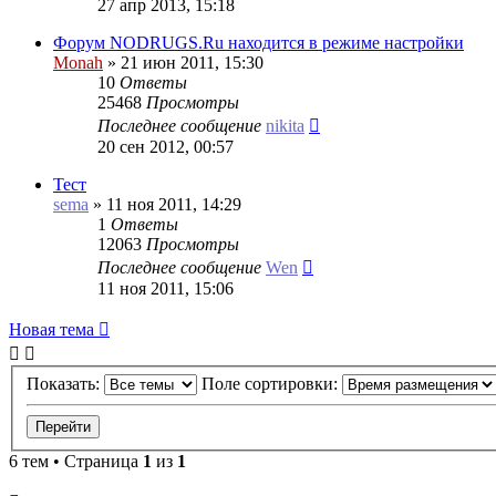
27 апр 2013, 15:18
Форум NODRUGS.Ru находится в режиме настройки
Monah
»
21 июн 2011, 15:30
10
Ответы
25468
Просмотры
Последнее сообщение
nikita
20 сен 2012, 00:57
Тест
sema
»
11 ноя 2011, 14:29
1
Ответы
12063
Просмотры
Последнее сообщение
Wen
11 ноя 2011, 15:06
Новая
Н
о
в
а
я
т
е
м
а
тема
Показать:
Поле сортировки:
6 тем • Страница
1
из
1