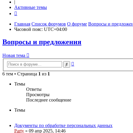
|
Активные темы
Главная
Список форумов
О форуме
Вопросы и предложе
Часовой пояс:
UTC+04:00
Вопросы и предложения
Новая
Н
о
в
а
я
т
е
м
а
тема
Расширенный
Поиск
поиск
6 тем • Страница
1
из
1
Темы
Ответы
Просмотры
Последнее сообщение
Темы
Документы по обработке персональных данных
Party
»
09 апр 2025, 14:46