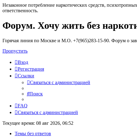
Незаконное потребление наркотических средств, психотропных
ответственность.
Форум. Хочу жить без наркот
Регистрация
Горячая линия по Москве и М.О. +7(965)283-15-90. Форум о за
Пропустить
Вход
Р
е
г
и
с
т
р
а
ц
и
я
Ссылки
С
в
я
з
а
т
ь
с
я
с
а
д
м
и
н
и
с
т
р
а
ц
и
е
й
Поиск
FAQ
С
в
я
з
а
т
ь
с
я
с
а
д
м
и
н
и
с
т
р
а
ц
и
е
й
Текущее время: 08 авг 2026, 06:52
Темы без ответов