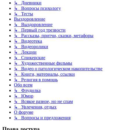
↳ Дневники
↳ Вопросы психологу
↳ Тесты
Выздоровление
↳ Выздоровление
↳ Первый год трезвости
↳ Рассказы, притчи, сказки, метафоры
↳ Видеотека
↳ Видеоролики
↳ Лекции
↳ Спикерские
↳ Художественные фильмы
↳ Видео о патологическом накопительстве
↳ Книги, материалы, ссылки
↳ Религия в помощь
Обо всем
↳ Флудилка
↳ Юмор
↳ Всякое разное, но не спам
↳ Увлечения, отдых
О форуме
↳ Вопросы и предложения
Права доступа