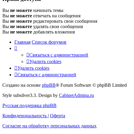
Вы
не можете
начинать темы
Вы
не можете
отвечать на сообщения
Вы
не можете
редактировать свои сообщения
Вы
не можете
удалять свои сообщения
Вы
не можете
добавлять вложения
Главная
Список форумов
Связаться
С
в
я
з
а
т
ь
с
я
с
а
д
м
и
н
и
с
т
р
а
ц
и
е
й
с
Удалить cookies
администрацией
Удалить cookies
Связаться
С
в
я
з
а
т
ь
с
я
с
а
д
м
и
н
и
с
т
р
а
ц
и
е
й
с
Создано на основе
phpBB
® Forum Software © phpBB Limited
администрацией
Style subsilver3.3. Design by
CabinetAdmina.ru
Русская поддержка phpBB
Конфиденциальность
|
Оферта
Согласие на обработку персональных данных