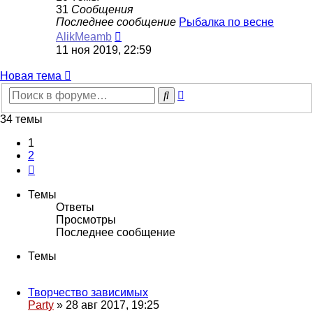
31
Сообщения
Последнее сообщение
Рыбалка по весне
Перейти
AlikMeamb
к
11 ноя 2019, 22:59
последнему
сообщению
Новая
Н
о
в
а
я
т
е
м
а
тема
Расширенный
Поиск
поиск
34 темы
1
2
След.
Темы
Ответы
Просмотры
Последнее сообщение
Темы
Творчество зависимых
Party
»
28 авг 2017, 19:25