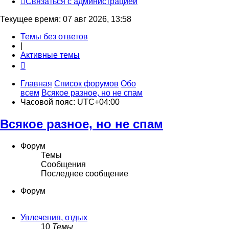
С
в
я
з
а
т
ь
с
я
с
а
д
м
и
н
и
с
т
р
а
ц
и
е
й
Текущее время: 07 авг 2026, 13:58
Темы без ответов
|
Активные темы
Главная
Список форумов
Обо
всем
Всякое разное, но не спам
Часовой пояс:
UTC+04:00
Всякое разное, но не спам
Форум
Темы
Сообщения
Последнее сообщение
Форум
Увлечения, отдых
10
Темы