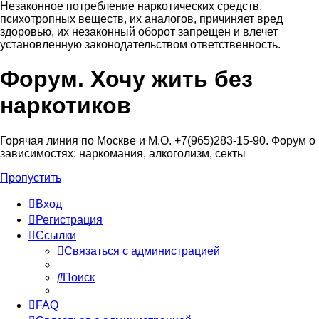
Незаконное потребление наркотических средств,
психотропных веществ, их аналогов, причиняет вред
здоровью, их незаконный оборот запрещен и влечет
установленную законодательством ответственность.
Форум. Хочу жить без
Регистрация
наркотиков
Горячая линия по Москве и М.О. +7(965)283-15-90. Форум о
зависимостях: наркомания, алкоголизм, секты
Пропустить
Вход
Р
е
г
и
с
т
р
а
ц
и
я
Ссылки
С
в
я
з
а
т
ь
с
я
с
а
д
м
и
н
и
с
т
р
а
ц
и
е
й
Поиск
FAQ