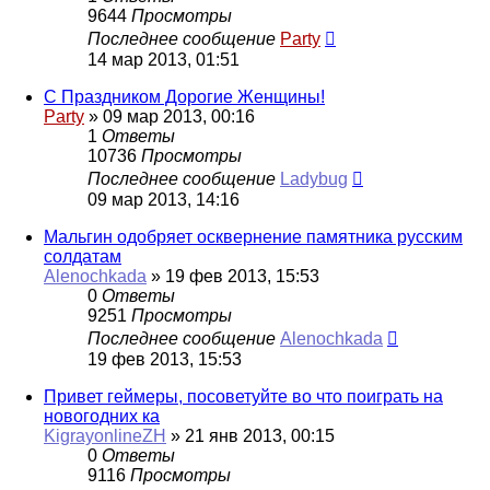
9644
Просмотры
Последнее сообщение
Party
14 мар 2013, 01:51
С Праздником Дорогие Женщины!
Party
»
09 мар 2013, 00:16
1
Ответы
10736
Просмотры
Последнее сообщение
Ladybug
09 мар 2013, 14:16
Мальгин одобряет осквернение памятника русским
солдатам
Alenochkada
»
19 фев 2013, 15:53
0
Ответы
9251
Просмотры
Последнее сообщение
Alenochkada
19 фев 2013, 15:53
Привет геймеры, посоветуйте во что поиграть на
новогодних ка
KigrayonlineZH
»
21 янв 2013, 00:15
0
Ответы
9116
Просмотры