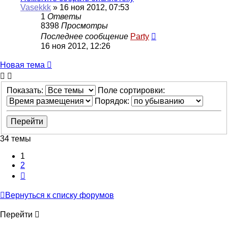
Vasekkk
»
16 ноя 2012, 07:53
1
Ответы
8398
Просмотры
Последнее сообщение
Party
16 ноя 2012, 12:26
Новая
Н
о
в
а
я
т
е
м
а
тема
Показать:
Поле сортировки:
Порядок:
34 темы
1
2
След.
Вернуться к списку форумов
Перейти