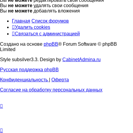
Вы
не можете
редактировать свои сообщения
Вы
не можете
удалять свои сообщения
Вы
не можете
добавлять вложения
Главная
Список форумов
Удалить cookies
Связаться
С
в
я
з
а
т
ь
с
я
с
а
д
м
и
н
и
с
т
р
а
ц
и
е
й
с
Создано на основе
phpBB
® Forum Software © phpBB
администрацией
Limited
Style subsilver3.3. Design by
CabinetAdmina.ru
Русская поддержка phpBB
Конфиденциальность
|
Оферта
Согласие на обработку персональных данных