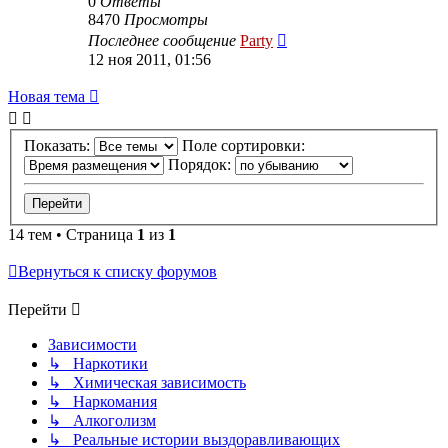
0
Ответы
8470
Просмотры
Последнее сообщение
Party
12 ноя 2011, 01:56
Новая
Н
о
в
а
я
т
е
м
а
тема
Показать:
Поле сортировки:
Порядок:
14 тем • Страница
1
из
1
Вернуться к списку форумов
Перейти
Зависимости
↳ Наркотики
↳ Химическая зависимость
↳ Наркомания
↳ Алкоголизм
↳ Реальные истории выздоравливающих