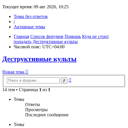
Текущее время: 09 авг 2026, 10:25
Темы без ответов
|
Активные темы
Главная
Список форумов
Помощь
Куда не стоит
попадать
Деструктивные культы
Часовой пояс:
UTC+04:00
Деструктивные культы
Новая
Н
о
в
а
я
т
е
м
а
тема
Расширенный
Поиск
поиск
14 тем • Страница
1
из
1
Темы
Ответы
Просмотры
Последнее сообщение
Темы