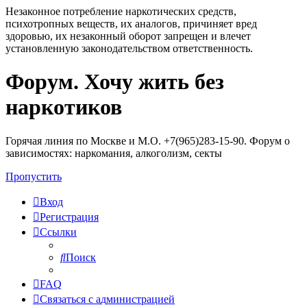
Незаконное потребление наркотических средств,
психотропных веществ, их аналогов, причиняет вред
здоровью, их незаконный оборот запрещен и влечет
установленную законодательством ответственность.
Форум. Хочу жить без
Регистрация
наркотиков
Горячая линия по Москве и М.О. +7(965)283-15-90. Форум о
зависимостях: наркомания, алкоголизм, секты
Пропустить
Вход
Р
е
г
и
с
т
р
а
ц
и
я
Ссылки
Поиск
FAQ
С
в
я
з
а
т
ь
с
я
с
а
д
м
и
н
и
с
т
р
а
ц
и
е
й