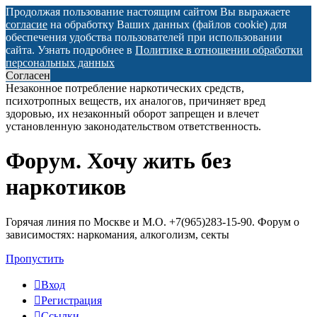
Продолжая пользование настоящим сайтом Вы выражаете
согласие
на обработку Ваших данных (файлов cookie) для
обеспечения удобства пользователей при использовании
сайта. Узнать подробнее в
Политике в отношении обработки
персональных данных
Согласен
Незаконное потребление наркотических средств,
психотропных веществ, их аналогов, причиняет вред
здоровью, их незаконный оборот запрещен и влечет
установленную законодательством ответственность.
Форум. Хочу жить без
Регистрация
наркотиков
Горячая линия по Москве и М.О. +7(965)283-15-90. Форум о
зависимостях: наркомания, алкоголизм, секты
Пропустить
Вход
Р
е
г
и
с
т
р
а
ц
и
я
Ссылки