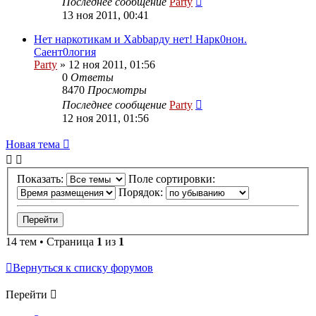
Последнее сообщение
Party
13 ноя 2011, 00:41
Нет наркотикам и Хаbbарду нет! Нарк0нон.
Саент0логия
Party
»
12 ноя 2011, 01:56
0
Ответы
8470
Просмотры
Последнее сообщение
Party
12 ноя 2011, 01:56
Новая
Н
о
в
а
я
т
е
м
а
тема
Показать:
Поле сортировки:
Порядок:
14 тем • Страница
1
из
1
Вернуться к списку форумов
Перейти