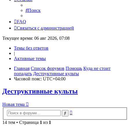
Поиск
FAQ
С
в
я
з
а
т
ь
с
я
с
а
д
м
и
н
и
с
т
р
а
ц
и
е
й
Текущее время: 06 авг 2026, 07:08
Темы без ответов
|
Активные темы
Главная
Список форумов
Помощь
Куда не стоит
попадать
Деструктивные культы
Часовой пояс:
UTC+04:00
Деструктивные культы
Новая
Н
о
в
а
я
т
е
м
а
тема
Расширенный
Поиск
поиск
14 тем • Страница
1
из
1