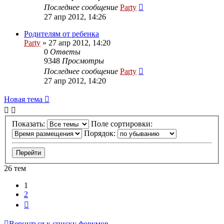
Последнее сообщение
Party
27 апр 2012, 14:26
Родителям от ребенка
Party
»
27 апр 2012, 14:20
0
Ответы
9348
Просмотры
Последнее сообщение
Party
27 апр 2012, 14:20
Новая
Н
о
в
а
я
т
е
м
а
тема
Показать:
Поле сортировки:
Порядок:
26 тем
1
2
След.
Вернуться к списку форумов