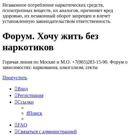
Незаконное потребление наркотических средств,
психотропных веществ, их аналогов, причиняет вред
здоровью, их незаконный оборот запрещен и влечет
установленную законодательством ответственность.
Форум. Хочу жить без
Регистрация
наркотиков
Горячая линия по Москве и М.О. +7(965)283-15-90. Форум о
зависимостях: наркомания, алкоголизм, секты
Пропустить
Вход
Р
е
г
и
с
т
р
а
ц
и
я
Ссылки
Поиск
FAQ
С
в
я
з
а
т
ь
с
я
с
а
д
м
и
н
и
с
т
р
а
ц
и
е
й