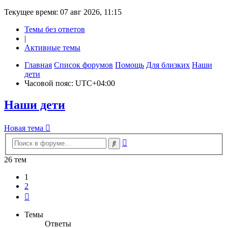
Текущее время: 07 авг 2026, 11:15
Темы без ответов
|
Активные темы
Главная
Список форумов
Помощь
Для близких
Наши
дети
Часовой пояс:
UTC+04:00
Наши дети
Новая
Н
о
в
а
я
т
е
м
а
тема
Расширенный
Поиск
поиск
26 тем
1
2
След.
Темы
Ответы