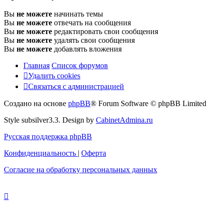
Вы
не можете
начинать темы
Вы
не можете
отвечать на сообщения
Вы
не можете
редактировать свои сообщения
Вы
не можете
удалять свои сообщения
Вы
не можете
добавлять вложения
Главная
Список форумов
Удалить cookies
Связаться
С
в
я
з
а
т
ь
с
я
с
а
д
м
и
н
и
с
т
р
а
ц
и
е
й
с
Создано на основе
phpBB
® Forum Software © phpBB Limited
администрацией
Style subsilver3.3. Design by
CabinetAdmina.ru
Русская поддержка phpBB
Конфиденциальность
|
Оферта
Согласие на обработку персональных данных