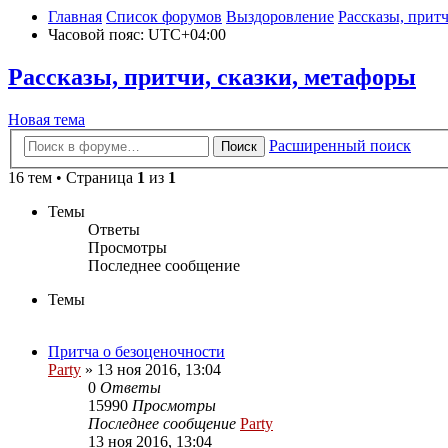
Главная
Список форумов
Выздоровление
Рассказы, притч
Часовой пояс:
UTC+04:00
Рассказы, притчи, сказки, метафоры
Новая
Н
о
в
а
я
т
е
м
а
тема
Расширенный поиск
Поиск
16 тем • Страница
1
из
1
Темы
Ответы
Просмотры
Последнее сообщение
Темы
Притча о безоценочности
Party
»
13 ноя 2016, 13:04
0
Ответы
15990
Просмотры
Последнее сообщение
Party
13 ноя 2016, 13:04