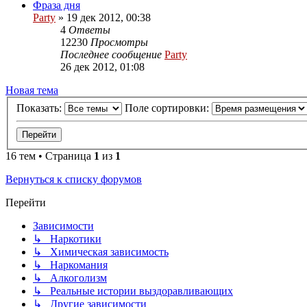
Фраза дня
Party
»
19 дек 2012, 00:38
4
Ответы
12230
Просмотры
Последнее сообщение
Party
26 дек 2012, 01:08
Новая
Н
о
в
а
я
т
е
м
а
тема
Показать:
Поле сортировки:
16 тем • Страница
1
из
1
Вернуться к списку форумов
Перейти
Зависимости
↳ Наркотики
↳ Химическая зависимость
↳ Наркомания
↳ Алкоголизм
↳ Реальные истории выздоравливающих
↳ Другие зависимости