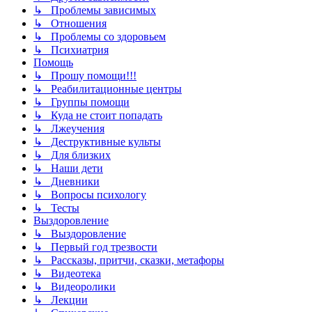
↳ Проблемы зависимых
↳ Отношения
↳ Проблемы со здоровьем
↳ Психиатрия
Помощь
↳ Прошу помощи!!!
↳ Реабилитационные центры
↳ Группы помощи
↳ Куда не стоит попадать
↳ Лжеучения
↳ Деструктивные культы
↳ Для близких
↳ Наши дети
↳ Дневники
↳ Вопросы психологу
↳ Тесты
Выздоровление
↳ Выздоровление
↳ Первый год трезвости
↳ Рассказы, притчи, сказки, метафоры
↳ Видеотека
↳ Видеоролики
↳ Лекции