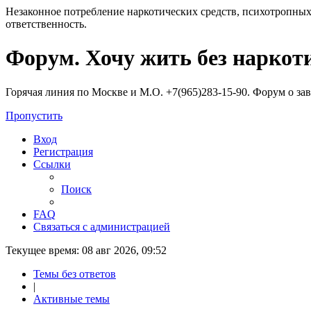
Незаконное потребление наркотических средств, психотропных
ответственность.
Регистрация
Форум. Хочу жить без наркот
Горячая линия по Москве и М.О. +7(965)283-15-90. Форум о за
Пропустить
Вход
Р
е
г
и
с
т
р
а
ц
и
я
Ссылки
Поиск
FAQ
С
в
я
з
а
т
ь
с
я
с
а
д
м
и
н
и
с
т
р
а
ц
и
е
й
Текущее время: 08 авг 2026, 09:52
Темы без ответов
|
Активные темы