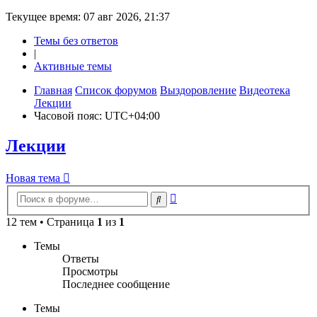
Текущее время: 07 авг 2026, 21:37
Темы без ответов
|
Активные темы
Главная
Список форумов
Выздоровление
Видеотека
Лекции
Часовой пояс:
UTC+04:00
Лекции
Новая
Н
о
в
а
я
т
е
м
а
тема
Расширенный
Поиск
поиск
12 тем • Страница
1
из
1
Темы
Ответы
Просмотры
Последнее сообщение
Темы