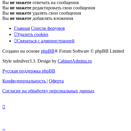
Вы
не можете
отвечать на сообщения
Вы
не можете
редактировать свои сообщения
Вы
не можете
удалять свои сообщения
Вы
не можете
добавлять вложения
Главная
Список форумов
Удалить cookies
Связаться
С
в
я
з
а
т
ь
с
я
с
а
д
м
и
н
и
с
т
р
а
ц
и
е
й
с
Создано на основе
phpBB
® Forum Software © phpBB Limited
администрацией
Style subsilver3.3. Design by
CabinetAdmina.ru
Русская поддержка phpBB
Конфиденциальность
|
Оферта
Согласие на обработку персональных данных