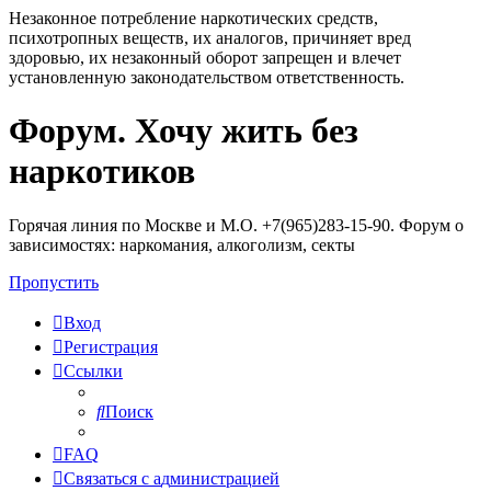
Незаконное потребление наркотических средств,
психотропных веществ, их аналогов, причиняет вред
здоровью, их незаконный оборот запрещен и влечет
установленную законодательством ответственность.
Форум. Хочу жить без
Регистрация
наркотиков
Горячая линия по Москве и М.О. +7(965)283-15-90. Форум о
зависимостях: наркомания, алкоголизм, секты
Пропустить
Вход
Р
е
г
и
с
т
р
а
ц
и
я
Ссылки
Поиск
FAQ
С
в
я
з
а
т
ь
с
я
с
а
д
м
и
н
и
с
т
р
а
ц
и
е
й