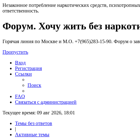
Незаконное потребление наркотических средств, психотропных
ответственность.
Регистрация
Форум. Хочу жить без наркот
Горячая линия по Москве и М.О. +7(965)283-15-90. Форум о за
Пропустить
Вход
Р
е
г
и
с
т
р
а
ц
и
я
Ссылки
Поиск
FAQ
С
в
я
з
а
т
ь
с
я
с
а
д
м
и
н
и
с
т
р
а
ц
и
е
й
Текущее время: 09 авг 2026, 18:01
Темы без ответов
|
Активные темы