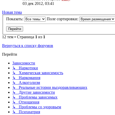
03 дек 2012, 03:41
Новая
Н
о
в
а
я
т
е
м
а
тема
Показать:
Поле сортировки:
12 тем • Страница
1
из
1
Вернуться к списку форумов
Перейти
Зависимости
↳ Наркотики
↳ Химическая зависимость
↳ Наркомания
↳ Алкоголизм
↳ Реальные истории выздоравливающих
↳ Другие зависимости
↳ Проблемы зависимых
↳ Отношения
↳ Проблемы со здоровьем
↳ Психиатрия