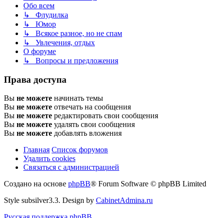
Обо всем
↳ Флудилка
↳ Юмор
↳ Всякое разное, но не спам
↳ Увлечения, отдых
О форуме
↳ Вопросы и предложения
Права доступа
Вы
не можете
начинать темы
Вы
не можете
отвечать на сообщения
Вы
не можете
редактировать свои сообщения
Вы
не можете
удалять свои сообщения
Вы
не можете
добавлять вложения
Главная
Список форумов
Удалить cookies
Связаться
С
в
я
з
а
т
ь
с
я
с
а
д
м
и
н
и
с
т
р
а
ц
и
е
й
с
Создано на основе
phpBB
® Forum Software © phpBB Limited
администрацией
Style subsilver3.3. Design by
CabinetAdmina.ru
Русская поддержка phpBB