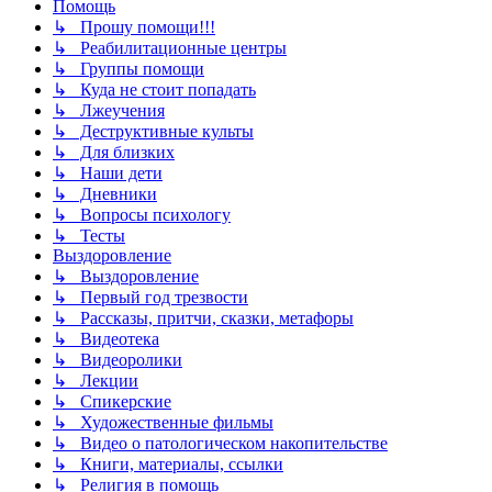
Помощь
↳ Прошу помощи!!!
↳ Реабилитационные центры
↳ Группы помощи
↳ Куда не стоит попадать
↳ Лжеучения
↳ Деструктивные культы
↳ Для близких
↳ Наши дети
↳ Дневники
↳ Вопросы психологу
↳ Тесты
Выздоровление
↳ Выздоровление
↳ Первый год трезвости
↳ Рассказы, притчи, сказки, метафоры
↳ Видеотека
↳ Видеоролики
↳ Лекции
↳ Спикерские
↳ Художественные фильмы
↳ Видео о патологическом накопительстве
↳ Книги, материалы, ссылки
↳ Религия в помощь