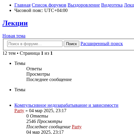
Главная
Список форумов
Выздоровление
Видеотека
Лек
Часовой пояс:
UTC+04:00
Лекции
Новая
Н
о
в
а
я
т
е
м
а
тема
Расширенный поиск
Поиск
12 тем • Страница
1
из
1
Темы
Ответы
Просмотры
Последнее сообщение
Темы
Компульсивное недозарабатывание и зависимости
Party
»
04 мар 2025, 23:17
0
Ответы
2546
Просмотры
Последнее сообщение
Party
04 мар 2025, 23:17