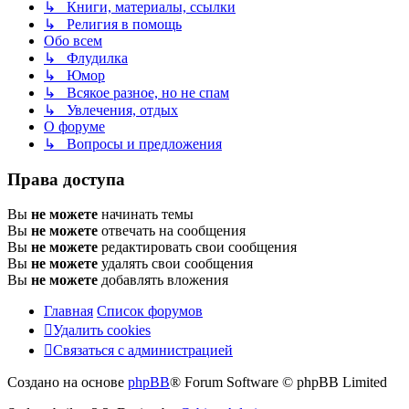
↳ Книги, материалы, ссылки
↳ Религия в помощь
Обо всем
↳ Флудилка
↳ Юмор
↳ Всякое разное, но не спам
↳ Увлечения, отдых
О форуме
↳ Вопросы и предложения
Права доступа
Вы
не можете
начинать темы
Вы
не можете
отвечать на сообщения
Вы
не можете
редактировать свои сообщения
Вы
не можете
удалять свои сообщения
Вы
не можете
добавлять вложения
Главная
Список форумов
Удалить cookies
Связаться
С
в
я
з
а
т
ь
с
я
с
а
д
м
и
н
и
с
т
р
а
ц
и
е
й
с
Создано на основе
phpBB
® Forum Software © phpBB Limited
администрацией