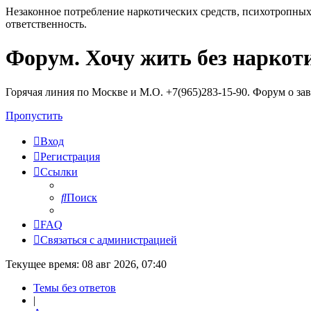
Незаконное потребление наркотических средств, психотропных
ответственность.
Форум. Хочу жить без наркот
Регистрация
Горячая линия по Москве и М.О. +7(965)283-15-90. Форум о за
Пропустить
Вход
Р
е
г
и
с
т
р
а
ц
и
я
Ссылки
Поиск
FAQ
С
в
я
з
а
т
ь
с
я
с
а
д
м
и
н
и
с
т
р
а
ц
и
е
й
Текущее время: 08 авг 2026, 07:40
Темы без ответов
|