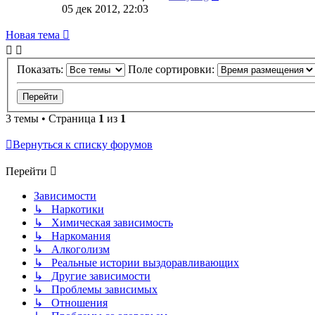
05 дек 2012, 22:03
Новая
Н
о
в
а
я
т
е
м
а
тема
Показать:
Поле сортировки:
3 темы • Страница
1
из
1
Вернуться к списку форумов
Перейти
Зависимости
↳ Наркотики
↳ Химическая зависимость
↳ Наркомания
↳ Алкоголизм
↳ Реальные истории выздоравливающих
↳ Другие зависимости
↳ Проблемы зависимых
↳ Отношения