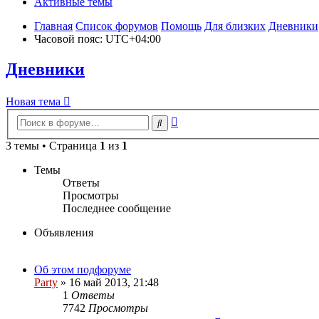
Активные темы
Главная
Список форумов
Помощь
Для близких
Дневники
Часовой пояс:
UTC+04:00
Дневники
Новая
Н
о
в
а
я
т
е
м
а
тема
Расширенный
Поиск
поиск
3 темы • Страница
1
из
1
Темы
Ответы
Просмотры
Последнее сообщение
Объявления
Об этом подфоруме
Party
»
16 май 2013, 21:48
1
Ответы
7742
Просмотры