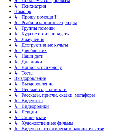
↳ Проблемы со здоровьем
↳ Психиатрия
Помощь
↳ Прошу помощи!!!
↳ Реабилитационные центры
↳ Группы помощи
↳ Куда не стоит попадать
↳ Лжеучения
↳ Деструктивные культы
↳ Для близких
↳ Наши дети
↳ Дневники
↳ Вопросы психологу
↳ Тесты
Выздоровление
↳ Выздоровление
↳ Первый год трезвости
↳ Рассказы, притчи, сказки, метафоры
↳ Видеотека
↳ Видеоролики
↳ Лекции
↳ Спикерские
↳ Художественные фильмы
↳ Видео о патологическом накопительстве