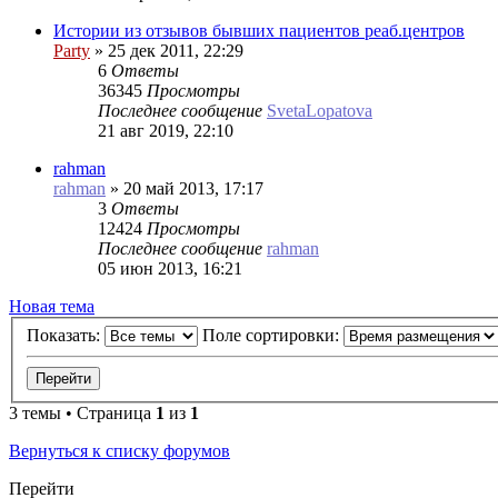
Истории из отзывов бывших пациентов реаб.центров
Party
»
25 дек 2011, 22:29
6
Ответы
36345
Просмотры
Последнее сообщение
SvetaLopatova
21 авг 2019, 22:10
rahman
rahman
»
20 май 2013, 17:17
3
Ответы
12424
Просмотры
Последнее сообщение
rahman
05 июн 2013, 16:21
Новая
Н
о
в
а
я
т
е
м
а
тема
Показать:
Поле сортировки:
3 темы • Страница
1
из
1
Вернуться к списку форумов
Перейти