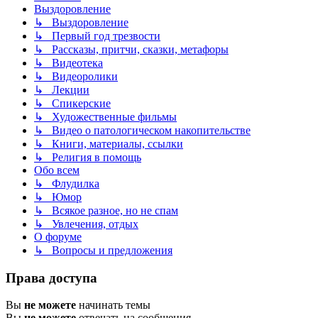
Выздоровление
↳ Выздоровление
↳ Первый год трезвости
↳ Рассказы, притчи, сказки, метафоры
↳ Видеотека
↳ Видеоролики
↳ Лекции
↳ Спикерские
↳ Художественные фильмы
↳ Видео о патологическом накопительстве
↳ Книги, материалы, ссылки
↳ Религия в помощь
Обо всем
↳ Флудилка
↳ Юмор
↳ Всякое разное, но не спам
↳ Увлечения, отдых
О форуме
↳ Вопросы и предложения
Права доступа
Вы
не можете
начинать темы
Вы
не можете
отвечать на сообщения