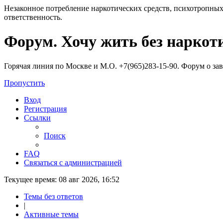
Незаконное потребление наркотических средств, психотропных
ответственность.
Регистрация
Форум. Хочу жить без наркот
Горячая линия по Москве и М.О. +7(965)283-15-90. Форум о за
Пропустить
Вход
Р
е
г
и
с
т
р
а
ц
и
я
Ссылки
Поиск
FAQ
С
в
я
з
а
т
ь
с
я
с
а
д
м
и
н
и
с
т
р
а
ц
и
е
й
Текущее время: 08 авг 2026, 16:52
Темы без ответов
|
Активные темы