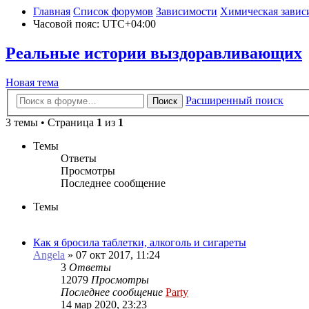
Главная
Список форумов
Зависимости
Химическая завис
Часовой пояс:
UTC+04:00
Реальные истории выздоравливающих
Новая
Н
о
в
а
я
т
е
м
а
тема
Расширенный поиск
Поиск
3 темы • Страница
1
из
1
Темы
Ответы
Просмотры
Последнее сообщение
Темы
Как я бросила таблетки, алкоголь и сигареты
Angela
»
07 окт 2017, 11:24
3
Ответы
12079
Просмотры
Последнее сообщение
Party
14 мар 2020, 23:23