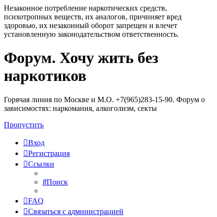
Незаконное потребление наркотических средств,
психотропных веществ, их аналогов, причиняет вред
здоровью, их незаконный оборот запрещен и влечет
установленную законодательством ответственность.
Форум. Хочу жить без
Регистрация
наркотиков
Горячая линия по Москве и М.О. +7(965)283-15-90. Форум о
зависимостях: наркомания, алкоголизм, секты
Пропустить
Вход
Р
е
г
и
с
т
р
а
ц
и
я
Ссылки
Поиск
FAQ
С
в
я
з
а
т
ь
с
я
с
а
д
м
и
н
и
с
т
р
а
ц
и
е
й