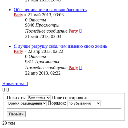
Обесценивание и самовлюбленность
Party
»
21 май 2013, 03:03
0
Ответы
9846
Просмотры
Последнее сообщение
Party
21 май 2013, 03:03
Я лучше разрушу себя, чем изменю свою жизнь
Party
»
22 апр 2013, 02:22
0
Ответы
9811
Просмотры
Последнее сообщение
Party
22 апр 2013, 02:22
Новая
Н
о
в
а
я
т
е
м
а
тема
Показать:
Поле сортировки:
Порядок:
29 тем