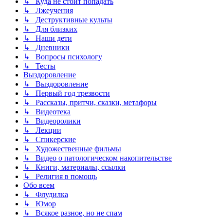
↳ Куда не стоит попадать
↳ Лжеучения
↳ Деструктивные культы
↳ Для близких
↳ Наши дети
↳ Дневники
↳ Вопросы психологу
↳ Тесты
Выздоровление
↳ Выздоровление
↳ Первый год трезвости
↳ Рассказы, притчи, сказки, метафоры
↳ Видеотека
↳ Видеоролики
↳ Лекции
↳ Спикерские
↳ Художественные фильмы
↳ Видео о патологическом накопительстве
↳ Книги, материалы, ссылки
↳ Религия в помощь
Обо всем
↳ Флудилка
↳ Юмор
↳ Всякое разное, но не спам