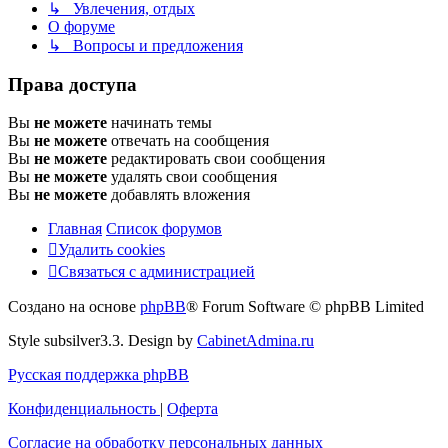
↳ Увлечения, отдых
О форуме
↳ Вопросы и предложения
Права доступа
Вы
не можете
начинать темы
Вы
не можете
отвечать на сообщения
Вы
не можете
редактировать свои сообщения
Вы
не можете
удалять свои сообщения
Вы
не можете
добавлять вложения
Главная
Список форумов
Удалить cookies
Связаться
С
в
я
з
а
т
ь
с
я
с
а
д
м
и
н
и
с
т
р
а
ц
и
е
й
с
Создано на основе
phpBB
® Forum Software © phpBB Limited
администрацией
Style subsilver3.3. Design by
CabinetAdmina.ru
Русская поддержка phpBB
Конфиденциальность
|
Оферта
Согласие на обработку персональных данных