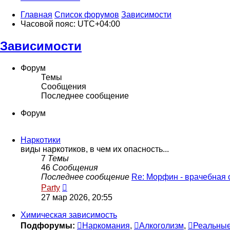
Главная
Список форумов
Зависимости
Часовой пояс:
UTC+04:00
Зависимости
Форум
Темы
Сообщения
Последнее сообщение
Форум
Наркотики
виды наркотиков, в чем их опасность...
7
Темы
46
Сообщения
Последнее сообщение
Re: Морфин - врачебная
Перейти
Party
к
27 мар 2026, 20:55
последнему
сообщению
Химическая зависимость
Подфорумы:
Наркомания
,
Алкоголизм
,
Реальные