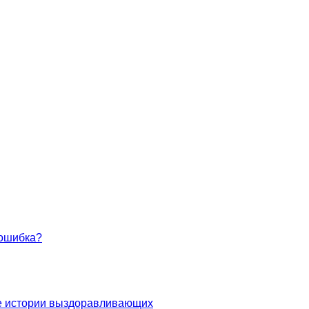
 ошибка?
 истории выздоравливающих