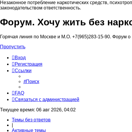
Незаконное потребление наркотических средств, психотроп
законодательством ответственность.
Форум. Хочу жить без нарк
Регистрация
Горячая линия по Москве и М.О. +7(965)283-15-90. Форум о
Пропустить
Вход
Р
е
г
и
с
т
р
а
ц
и
я
Ссылки
Поиск
FAQ
С
в
я
з
а
т
ь
с
я
с
а
д
м
и
н
и
с
т
р
а
ц
и
е
й
Текущее время: 06 авг 2026, 04:02
Темы без ответов
|
Активные темы