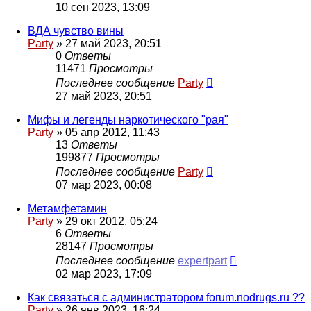
10 сен 2023, 13:09
ВДА чувство вины
Party
»
27 май 2023, 20:51
0
Ответы
11471
Просмотры
Последнее сообщение
Party
27 май 2023, 20:51
Мифы и легенды наркотического "рая"
Party
»
05 апр 2012, 11:43
13
Ответы
199877
Просмотры
Последнее сообщение
Party
07 мар 2023, 00:08
Метамфетамин
Party
»
29 окт 2012, 05:24
6
Ответы
28147
Просмотры
Последнее сообщение
expertpart
02 мар 2023, 17:09
Как связаться с администратором forum.nodrugs.ru ??
Party
»
26 янв 2023, 16:24