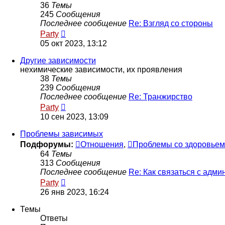
36
Темы
245
Сообщения
Последнее сообщение
Re: Взгляд со стороны
Перейти
Party
к
05 окт 2023, 13:12
последнему
сообщению
Другие зависимости
нехимические зависимости, их проявления
38
Темы
239
Сообщения
Последнее сообщение
Re: Транжирство
Перейти
Party
к
10 сен 2023, 13:09
последнему
сообщению
Проблемы зависимых
Подфорумы:
Отношения
,
Проблемы со здоровьем
64
Темы
313
Сообщения
Последнее сообщение
Re: Как связаться с адм
Перейти
Party
к
26 янв 2023, 16:24
последнему
сообщению
Темы
Ответы