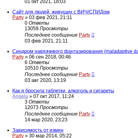
01 окт 2021, 18:03
Сайт для людей, живущих с ВИЧ/СПИДом
Party
»
03 фев 2021, 21:11
0
Ответы
13059
Просмотры
Последнее сообщение
Party
03 фев 2021, 21:11
Синдром навязчивого фантазирования (maladaptive d
Party
»
06 сен 2018, 00:46
6
Ответы
10510
Просмотры
Последнее сообщение
Party
03 авг 2020, 13:19
Как я бросила таблетки, алкоголь и сигареты
Angela
»
07 окт 2017, 11:24
3
Ответы
12073
Просмотры
Последнее сообщение
Party
14 мар 2020, 23:23
Зависимость от измен
Party
»
30 мар 2014, 05:22