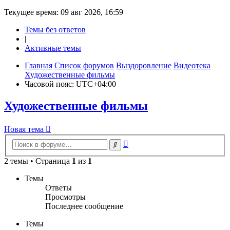
Текущее время: 09 авг 2026, 16:59
Темы без ответов
|
Активные темы
Главная
Список форумов
Выздоровление
Видеотека
Художественные фильмы
Часовой пояс:
UTC+04:00
Художественные фильмы
Новая
Н
о
в
а
я
т
е
м
а
тема
Расширенный
Поиск
поиск
2 темы • Страница
1
из
1
Темы
Ответы
Просмотры
Последнее сообщение
Темы