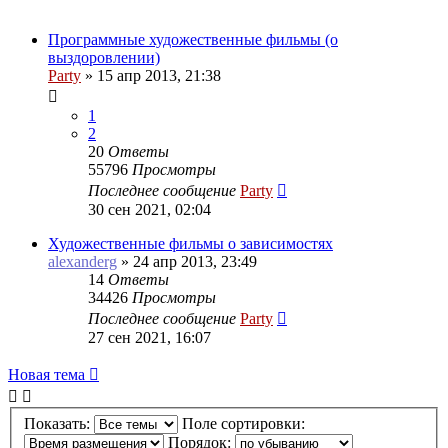
Программные художественные фильмы (о
выздоровлении)
Party
»
15 апр 2013, 21:38
1
2
20
Ответы
55796
Просмотры
Последнее сообщение
Party
30 сен 2021, 02:04
Художественные фильмы о зависимостях
alexanderg
»
24 апр 2013, 23:49
14
Ответы
34426
Просмотры
Последнее сообщение
Party
27 сен 2021, 16:07
Новая
Н
о
в
а
я
т
е
м
а
тема
Показать:
Поле сортировки:
Порядок: