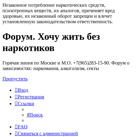
Незаконное потребление наркотических средств,
психотропных веществ, их аналогов, причиняет вред
здоровью, их незаконный оборот запрещен и влечет
установленную законодательством ответственность.
Форум. Хочу жить без
Регистрация
наркотиков
Горячая линия по Москве и М.О. +7(965)283-15-90. Форум о
зависимостях: наркомания, алкоголизм, секты
Пропустить
Вход
Р
е
г
и
с
т
р
а
ц
и
я
Ссылки
Поиск
FAQ
С
в
я
з
а
т
ь
с
я
с
а
д
м
и
н
и
с
т
р
а
ц
и
е
й