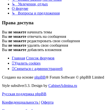
↳ Увлечения, отдых
О форуме
↳ Вопросы и предложения
Права доступа
Вы
не можете
начинать темы
Вы
не можете
отвечать на сообщения
Вы
не можете
редактировать свои сообщения
Вы
не можете
удалять свои сообщения
Вы
не можете
добавлять вложения
Главная
Список форумов
Удалить cookies
Связаться
С
в
я
з
а
т
ь
с
я
с
а
д
м
и
н
и
с
т
р
а
ц
и
е
й
с
Создано на основе
phpBB
® Forum Software © phpBB Limited
администрацией
Style subsilver3.3. Design by
CabinetAdmina.ru
Русская поддержка phpBB
Конфиденциальность
|
Оферта