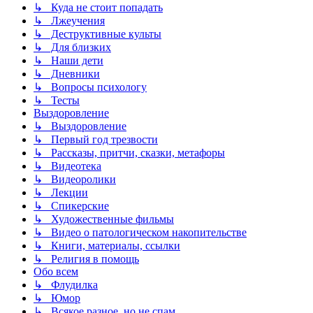
↳ Куда не стоит попадать
↳ Лжеучения
↳ Деструктивные культы
↳ Для близких
↳ Наши дети
↳ Дневники
↳ Вопросы психологу
↳ Тесты
Выздоровление
↳ Выздоровление
↳ Первый год трезвости
↳ Рассказы, притчи, сказки, метафоры
↳ Видеотека
↳ Видеоролики
↳ Лекции
↳ Спикерские
↳ Художественные фильмы
↳ Видео о патологическом накопительстве
↳ Книги, материалы, ссылки
↳ Религия в помощь
Обо всем
↳ Флудилка
↳ Юмор
↳ Всякое разное, но не спам