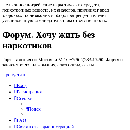
Незаконное потребление наркотических средств,
психотропных веществ, их аналогов, причиняет вред
здоровью, их незаконный оборот запрещен и влечет
установленную законодательством ответственность.
Форум. Хочу жить без
Регистрация
наркотиков
Горячая линия по Москве и М.О. +7(965)283-15-90. Форум о
зависимостях: наркомания, алкоголизм, секты
Пропустить
Вход
Р
е
г
и
с
т
р
а
ц
и
я
Ссылки
Поиск
FAQ
С
в
я
з
а
т
ь
с
я
с
а
д
м
и
н
и
с
т
р
а
ц
и
е
й