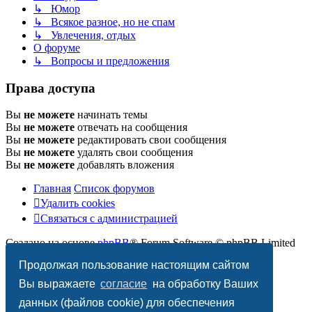
↳ Юмор
↳ Всякое разное, но не спам
↳ Увлечения, отдых
О форуме
↳ Вопросы и предложения
Права доступа
Вы
не можете
начинать темы
Вы
не можете
отвечать на сообщения
Вы
не можете
редактировать свои сообщения
Вы
не можете
удалять свои сообщения
Вы
не можете
добавлять вложения
Главная
Список форумов
Удалить cookies
Связаться
С
в
я
з
а
т
ь
с
я
с
а
д
м
и
н
и
с
т
р
а
ц
и
е
й
с
Создано на основе
phpBB
® Forum Software © phpBB Limited
администрацией
Продолжая пользование настоящим сайтом
Style subsilver3.3. Design by
CabinetAdmina.ru
Вы выражаете
согласие
на обработку Ваших
Русская поддержка phpBB
данных (файлов cookie) для обеспечения