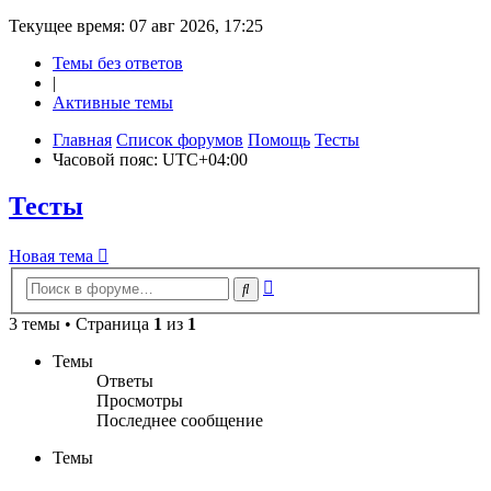
Текущее время: 07 авг 2026, 17:25
Темы без ответов
|
Активные темы
Главная
Список форумов
Помощь
Тесты
Часовой пояс:
UTC+04:00
Тесты
Новая
Н
о
в
а
я
т
е
м
а
тема
Расширенный
Поиск
поиск
3 темы • Страница
1
из
1
Темы
Ответы
Просмотры
Последнее сообщение
Темы