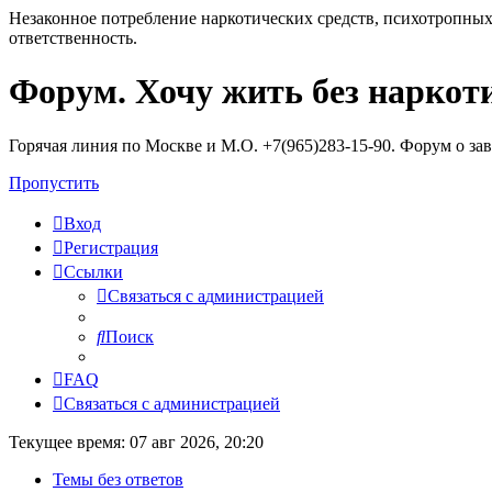
Незаконное потребление наркотических средств, психотропных
ответственность.
Форум. Хочу жить без наркот
Регистрация
Горячая линия по Москве и М.О. +7(965)283-15-90. Форум о за
Пропустить
Вход
Р
е
г
и
с
т
р
а
ц
и
я
Ссылки
С
в
я
з
а
т
ь
с
я
с
а
д
м
и
н
и
с
т
р
а
ц
и
е
й
Поиск
FAQ
С
в
я
з
а
т
ь
с
я
с
а
д
м
и
н
и
с
т
р
а
ц
и
е
й
Текущее время: 07 авг 2026, 20:20
Темы без ответов