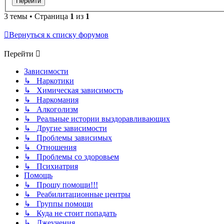
3 темы • Страница
1
из
1
Вернуться к списку форумов
Перейти
Зависимости
↳ Наркотики
↳ Химическая зависимость
↳ Наркомания
↳ Алкоголизм
↳ Реальные истории выздоравливающих
↳ Другие зависимости
↳ Проблемы зависимых
↳ Отношения
↳ Проблемы со здоровьем
↳ Психиатрия
Помощь
↳ Прошу помощи!!!
↳ Реабилитационные центры
↳ Группы помощи
↳ Куда не стоит попадать
↳ Лжеучения