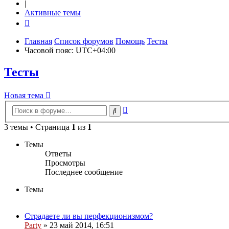
|
Активные темы
Главная
Список форумов
Помощь
Тесты
Часовой пояс:
UTC+04:00
Тесты
Новая
Н
о
в
а
я
т
е
м
а
тема
Расширенный
Поиск
поиск
3 темы • Страница
1
из
1
Темы
Ответы
Просмотры
Последнее сообщение
Темы
Страдаете ли вы перфекционизмом?
Party
»
23 май 2014, 16:51