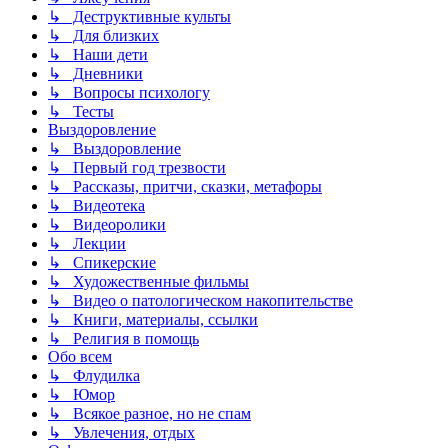
↳ Деструктивные культы
↳ Для близких
↳ Наши дети
↳ Дневники
↳ Вопросы психологу
↳ Тесты
Выздоровление
↳ Выздоровление
↳ Первый год трезвости
↳ Рассказы, притчи, сказки, метафоры
↳ Видеотека
↳ Видеоролики
↳ Лекции
↳ Спикерские
↳ Художественные фильмы
↳ Видео о патологическом накопительстве
↳ Книги, материалы, ссылки
↳ Религия в помощь
Обо всем
↳ Флудилка
↳ Юмор
↳ Всякое разное, но не спам
↳ Увлечения, отдых