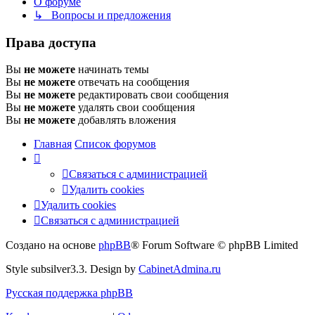
О форуме
↳ Вопросы и предложения
Права доступа
Вы
не можете
начинать темы
Вы
не можете
отвечать на сообщения
Вы
не можете
редактировать свои сообщения
Вы
не можете
удалять свои сообщения
Вы
не можете
добавлять вложения
Главная
Список форумов
Связаться
С
в
я
з
а
т
ь
с
я
с
а
д
м
и
н
и
с
т
р
а
ц
и
е
й
с
Удалить cookies
администрацией
Удалить cookies
Связаться
С
в
я
з
а
т
ь
с
я
с
а
д
м
и
н
и
с
т
р
а
ц
и
е
й
с
Создано на основе
phpBB
® Forum Software © phpBB Limited
администрацией
Style subsilver3.3. Design by
CabinetAdmina.ru
Русская поддержка phpBB