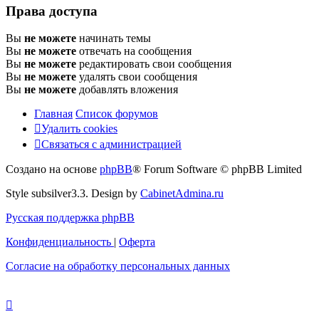
Права доступа
Вы
не можете
начинать темы
Вы
не можете
отвечать на сообщения
Вы
не можете
редактировать свои сообщения
Вы
не можете
удалять свои сообщения
Вы
не можете
добавлять вложения
Главная
Список форумов
Удалить cookies
Связаться
С
в
я
з
а
т
ь
с
я
с
а
д
м
и
н
и
с
т
р
а
ц
и
е
й
с
Создано на основе
phpBB
® Forum Software © phpBB Limited
администрацией
Style subsilver3.3. Design by
CabinetAdmina.ru
Русская поддержка phpBB
Конфиденциальность
|
Оферта
Согласие на обработку персональных данных