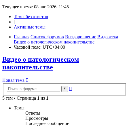
Текущее время: 08 авг 2026, 11:45
Темы без ответов
|
Активные темы
Главная
Список форумов
Выздоровление
Видеотека
Видео о патологическом накопительстве
Часовой пояс:
UTC+04:00
Видео о патологическом
накопительстве
Новая
Н
о
в
а
я
т
е
м
а
тема
Расширенный
Поиск
поиск
5 тем • Страница
1
из
1
Темы
Ответы
Просмотры
Последнее сообщение