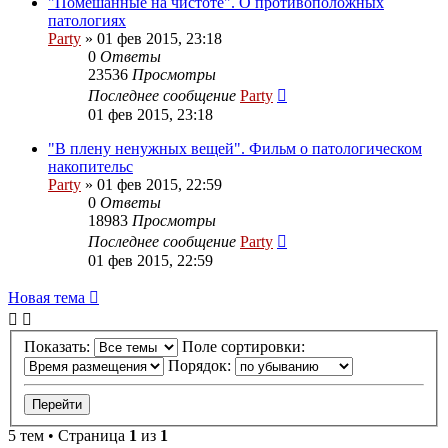
"Помешанные на чистоте". О противоположных
патологиях
Party
»
01 фев 2015, 23:18
0
Ответы
23536
Просмотры
Последнее сообщение
Party
01 фев 2015, 23:18
"В плену ненужных вещей". Фильм о патологическом
накопительс
Party
»
01 фев 2015, 22:59
0
Ответы
18983
Просмотры
Последнее сообщение
Party
01 фев 2015, 22:59
Новая
Н
о
в
а
я
т
е
м
а
тема
Показать:
Поле сортировки:
Порядок:
5 тем • Страница
1
из
1