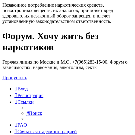
Незаконное потребление наркотических средств,
психотропных веществ, их аналогов, причиняет вред
здоровью, их незаконный оборот запрещен и влечет
установленную законодательством ответственность.
Форум. Хочу жить без
Регистрация
наркотиков
Горячая линия по Москве и М.О. +7(965)283-15-90. Форум о
зависимостях: наркомания, алкоголизм, секты
Пропустить
Вход
Р
е
г
и
с
т
р
а
ц
и
я
Ссылки
Поиск
FAQ
С
в
я
з
а
т
ь
с
я
с
а
д
м
и
н
и
с
т
р
а
ц
и
е
й