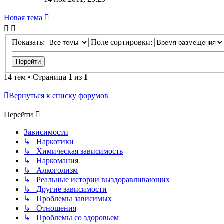
Новая
Н
о
в
а
я
т
е
м
а
тема
Показать:
Поле сортировки:
14 тем • Страница
1
из
1
Вернуться к списку форумов
Перейти
Зависимости
↳ Наркотики
↳ Химическая зависимость
↳ Наркомания
↳ Алкоголизм
↳ Реальные истории выздоравливающих
↳ Другие зависимости
↳ Проблемы зависимых
↳ Отношения
↳ Проблемы со здоровьем