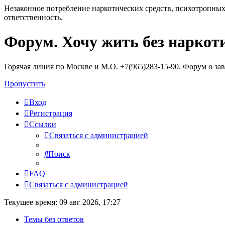
Незаконное потребление наркотических средств, психотропных
ответственность.
Форум. Хочу жить без наркот
Регистрация
Горячая линия по Москве и М.О. +7(965)283-15-90. Форум о за
Пропустить
Вход
Р
е
г
и
с
т
р
а
ц
и
я
Ссылки
С
в
я
з
а
т
ь
с
я
с
а
д
м
и
н
и
с
т
р
а
ц
и
е
й
Поиск
FAQ
С
в
я
з
а
т
ь
с
я
с
а
д
м
и
н
и
с
т
р
а
ц
и
е
й
Текущее время: 09 авг 2026, 17:27
Темы без ответов