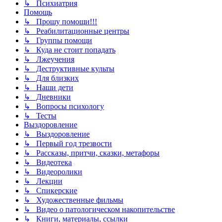
↳ Психиатрия
Помощь
↳ Прошу помощи!!!
↳ Реабилитационные центры
↳ Группы помощи
↳ Куда не стоит попадать
↳ Лжеучения
↳ Деструктивные культы
↳ Для близких
↳ Наши дети
↳ Дневники
↳ Вопросы психологу
↳ Тесты
Выздоровление
↳ Выздоровление
↳ Первый год трезвости
↳ Рассказы, притчи, сказки, метафоры
↳ Видеотека
↳ Видеоролики
↳ Лекции
↳ Спикерские
↳ Художественные фильмы
↳ Видео о патологическом накопительстве
↳ Книги, материалы, ссылки