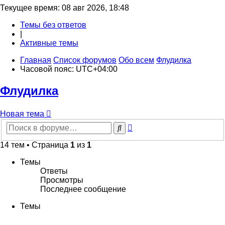
Текущее время: 08 авг 2026, 18:48
Темы без ответов
|
Активные темы
Главная
Список форумов
Обо всем
Флудилка
Часовой пояс:
UTC+04:00
Флудилка
Новая
Н
о
в
а
я
т
е
м
а
тема
Расширенный
Поиск
поиск
14 тем • Страница
1
из
1
Темы
Ответы
Просмотры
Последнее сообщение
Темы