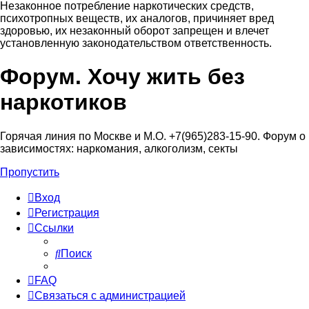
Незаконное потребление наркотических средств,
психотропных веществ, их аналогов, причиняет вред
здоровью, их незаконный оборот запрещен и влечет
установленную законодательством ответственность.
Форум. Хочу жить без
Регистрация
наркотиков
Горячая линия по Москве и М.О. +7(965)283-15-90. Форум о
зависимостях: наркомания, алкоголизм, секты
Пропустить
Вход
Р
е
г
и
с
т
р
а
ц
и
я
Ссылки
Поиск
FAQ
С
в
я
з
а
т
ь
с
я
с
а
д
м
и
н
и
с
т
р
а
ц
и
е
й