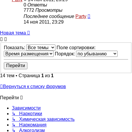
0
Ответы
7772
Просмотры
Последнее сообщение
Party
14 ноя 2011, 23:29
Новая
Н
о
в
а
я
т
е
м
а
тема
Показать:
Поле сортировки:
Порядок:
14 тем • Страница
1
из
1
Вернуться к списку форумов
Перейти
Зависимости
↳ Наркотики
↳ Химическая зависимость
↳ Наркомания
↳ Алкоголизм