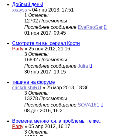
Добрый день!
xxayss
»
04 янв 2013, 17:51
1
Ответы
12702
Просмотры
Последнее сообщение
EvaRsoSar
01 ноя 2017, 09:45
Смотрите ли вы сериал Кости
Party
»
25 ноя 2012, 21:16
3
Ответы
16892
Просмотры
Последнее сообщение
Julia
30 янв 2017, 19:15
тишина на форуме
crickdushiRU
»
25 мар 2013, 18:36
3
Ответы
13278
Просмотры
Последнее сообщение
SOVA161
08 дек 2016, 16:21
Времена меняются, а проблемы те же...
Party
»
05 апр 2012, 16:17
3
Ответы