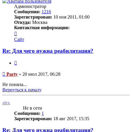
Администратор
Сообщения:
1216
Зарегистрирован:
10 ноя 2011, 01:00
Откуда:
Москва
Контактная информация:
Контактная
информация
Сайт
пользователя
Party
Re: Для чего нужна реабилитация?
Цитата
Сообщение
Party
»
20 июл 2017, 06:28
Не поняла...
Вернуться к началу
alex
Не в сети
Сообщения:
1
Зарегистрирован:
18 авг 2017, 15:35
Re: Для чего нужна реабилитация?