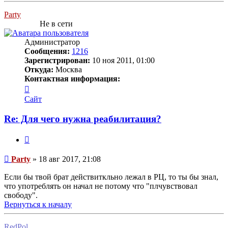
Party
Не в сети
Администратор
Сообщения:
1216
Зарегистрирован:
10 ноя 2011, 01:00
Откуда:
Москва
Контактная информация:
Контактная
информация
Сайт
пользователя
Party
Re: Для чего нужна реабилитация?
Цитата
Сообщение
Party
»
18 авг 2017, 21:08
Если бы твой брат действиткльно лежал в РЦ, то ты бы знал,
что употреблять он начал не потому что "плчувствовал
свободу".
Вернуться к началу
RedPol