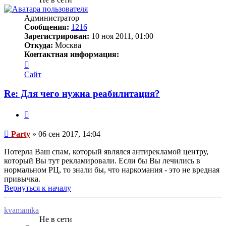
Администратор
Сообщения:
1216
Зарегистрирован:
10 ноя 2011, 01:00
Откуда:
Москва
Контактная информация:
Контактная
информация
Сайт
пользователя
Party
Re: Для чего нужна реабилитация?
Цитата
Сообщение
Party
»
06 сен 2017, 14:04
Потерла Ваш спам, который являлся антирекламой центру,
который Вы тут рекламировали. Если бы Вы лечились в
нормальном РЦ, то знали бы, что наркомания - это не вредная
привычка.
Вернуться к началу
kvamamka
Не в сети