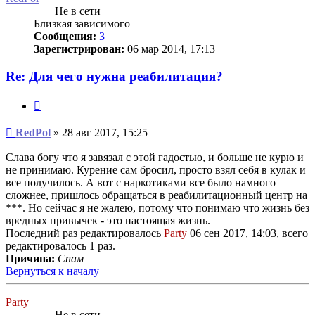
Не в сети
Близкая зависимого
Сообщения:
3
Зарегистрирован:
06 мар 2014, 17:13
Re: Для чего нужна реабилитация?
Цитата
Сообщение
RedPol
»
28 авг 2017, 15:25
Слава богу что я завязал с этой гадостью, и больше не курю и
не принимаю. Курение сам бросил, просто взял себя в кулак и
все получилось. А вот с наркотиками все было намного
сложнее, пришлось обращаться в реабилитационный центр на
***. Но сейчас я не жалею, потому что понимаю что жизнь без
вредных привычек - это настоящая жизнь.
Последний раз редактировалось
Party
06 сен 2017, 14:03, всего
редактировалось 1 раз.
Причина:
Спам
Вернуться к началу
Party
Не в сети