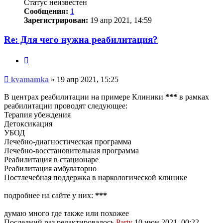
Статус неизвестен
Сообщения:
1
Зарегистрирован:
19 апр 2021, 14:59
Re: Для чего нужна реабилитация?
Цитата
Сообщение
kvamamka
»
19 апр 2021, 15:25
В центрах реабилитации на примере Клиники
***
в рамках
реабилитации проводят следующее:
Терапия убеждения
Детоксикация
УБОД
Лечебно-диагностическая программа
Лечебно-восстановительная программа
Реабилитация в стационаре
Реабилитация амбулаторно
Постлечебная поддержка в наркологической клинике
подробнее на сайте у них:
***
думаю много где также или похожее
Последний раз редактировалось
Party
10 июн 2021, 00:22,