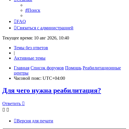
Поиск
FAQ
С
в
я
з
а
т
ь
с
я
с
а
д
м
и
н
и
с
т
р
а
ц
и
е
й
Текущее время: 10 авг 2026, 10:40
Темы без ответов
|
Активные темы
Главная
Список форумов
Помощь
Реабилитационные
центры
Часовой пояс:
UTC+04:00
Для чего нужна реабилитация?
Ответить
О
т
в
е
т
и
т
ь
Версия для печати