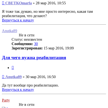
Сообщение
CBETKOmarfa
»
28 мар 2016, 10:55
Я тоже так думаю, но мне просто интересно, какая там
реабилитация, что делают?
Вернуться к началу
Anutka89
Не в сети
Статус неизвестен
Сообщения:
30
Зарегистрирован:
15 мар 2016, 19:09
Для чего нужна реабилитация
Цитата
Сообщение
Anutka89
»
30 мар 2016, 16:50
Да тут вообще про реабилитацию.
Вернуться к началу
Party
Не в сети