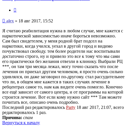
Цитата
Сообщение
alex
»
18 авг 2017, 15:52
Я считаю реабилитация нужна в любом случае, мне кажется с
наркотической зависимостью иначе бороться невозможно.
Сам был свидетелем, у меня родной брат подсел на
наркотики, когда учился, уехал в другой город и видимо
почувствовал свободу. тем более родители нас воспитывали
достаточно строго, ну и привело это все к тому что мы сами
его практически без желания отвезли в клинику. Выбрали РЦ
***, он там три месяца лежал, могу точно сказать что после
лечения он приехал другим человеком, я просто очень сильно
удивлялся, он даже заговорил по-другому. стал рассудительнее
что ли, в общем мне кажется в таких случаях лечение в
ребцентрах самое то, нам как видите очень помогло. Конечно
все ещё зависит от самого центра, и от программы на которой
строится лечение. Вот если кому нужно сайт *** Там можете
почитать все, описано очень подробно.
Последний раз редактировалось
Party
18 авг 2017, 21:07, всего
редактировалось 1 раз.
Причина:
спам
Вернуться к началу