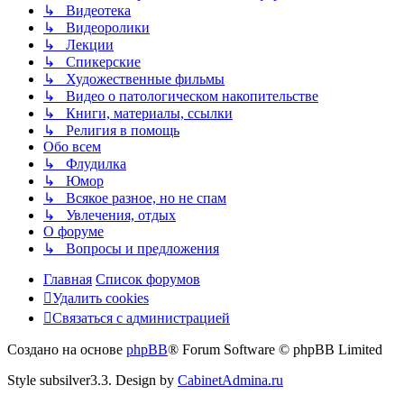
↳ Видеотека
↳ Видеоролики
↳ Лекции
↳ Спикерские
↳ Художественные фильмы
↳ Видео о патологическом накопительстве
↳ Книги, материалы, ссылки
↳ Религия в помощь
Обо всем
↳ Флудилка
↳ Юмор
↳ Всякое разное, но не спам
↳ Увлечения, отдых
О форуме
↳ Вопросы и предложения
Главная
Список форумов
Удалить cookies
Связаться
С
в
я
з
а
т
ь
с
я
с
а
д
м
и
н
и
с
т
р
а
ц
и
е
й
с
Создано на основе
phpBB
® Forum Software © phpBB Limited
администрацией
Style subsilver3.3. Design by
CabinetAdmina.ru