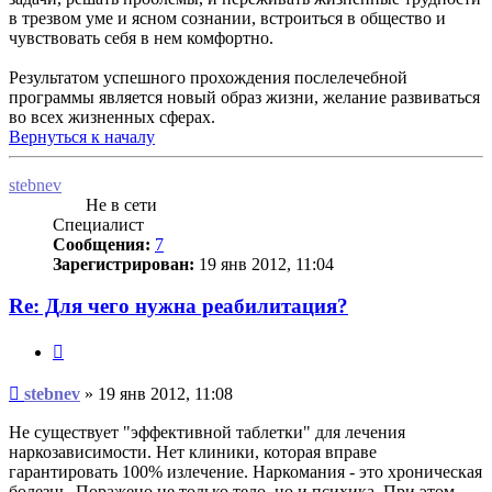
в трезвом уме и ясном сознании, встроиться в общество и
чувствовать себя в нем комфортно.
Результатом успешного прохождения послелечебной
программы является новый образ жизни, желание развиваться
во всех жизненных сферах.
Вернуться к началу
stebnev
Не в сети
Специалист
Сообщения:
7
Зарегистрирован:
19 янв 2012, 11:04
Re: Для чего нужна реабилитация?
Цитата
Сообщение
stebnev
»
19 янв 2012, 11:08
Не существует "эффективной таблетки" для лечения
наркозависимости. Нет клиники, которая вправе
гарантировать 100% излечение. Наркомания - это хроническая
болезнь. Поражено не только тело, но и психика. При этом