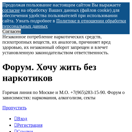
Продолжая пользование настоящим сайтом Вы выражаете
согласие
на обработку Ваших данных (файлов cookie) для
обеспечения удобства пользователей при использовании
сайта. Узнать подробнее в
Политике в отношении обработки
персональных данных
Согласен
Незаконное потребление наркотических средств,
психотропных веществ, их аналогов, причиняет вред
здоровью, их незаконный оборот запрещен и влечет
установленную законодательством ответственность.
Форум. Хочу жить без
Регистрация
наркотиков
Горячая линия по Москве и М.О. +7(965)283-15-90. Форум о
зависимостях: наркомания, алкоголизм, секты
Пропустить
Вход
Р
е
г
и
с
т
р
а
ц
и
я
Ссылки