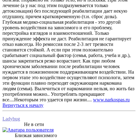
лечение (а у нас под этим подразумевается только
детоксикация) без последующей реабилитации дает некую
отдушину, причем кратковременную (т.н. сброс дозы).
Глубокая медико-социальная реабилитация - это другой
уровень воздействия на зависимого и его проблему,
перестройка взглядов и взаимоотношений. Только
принуждение эффекта не даст. Реабилитация не гарантирует
отказ навсегда. Но ремиссия после 2-3 лет трезвости
становится стойкой. А если при этом положительно
срабатывает социальный фактор (семья, работа, учеба и др.),
шансы закрепиться резко возрастают. Как при любом
хроническом заболевании после реабилитации человек
нуждается в пожизненном поддерживающем воздействии. На
первом этапе это воздействие осуществляют психологи, затем
эти функции плавно переходят окружающим наркомана
людям (семья). Вылечиться от наркомании нельзя, но жить баз
употребления можно.. Употреблять прекращают
все....Некоторым это удается при жизни....
www.narkospas.ru
Вернуться к началу
Ladybug
Не в сети
Близкая зависимого