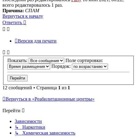
всего редактировалось 1 раз.
Причина:
СПАМ
Вернуться к началу
Ответить
О
т
в
е
т
и
т
ь
Версия для печати
Показать:
Поле сортировки:
Порядок:
12 сообщений • Страница
1
из
1
Вернуться в «Реабилитационные центры»
Перейти
Зависимости
↳ Наркотики
↳ Химическая зависимость