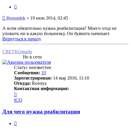
Цитата
Сообщение
Benuniek
»
19 июн 2014, 02:45
А всем обязательно нужна реабилитация? Моего отца не
уложить ни в какую больничку. Он буянить начинает.
Вернуться к началу
CBETKOmarfa
Не в сети
Статус неизвестен
Сообщения:
33
Зарегистрирован:
14 мар 2016, 11:10
Откуда:
Rossiya
Контактная информация:
Контактная
информация
ICQ
пользователя
CBETKOmarfa
Для чего нужна реабилитация
Цитата