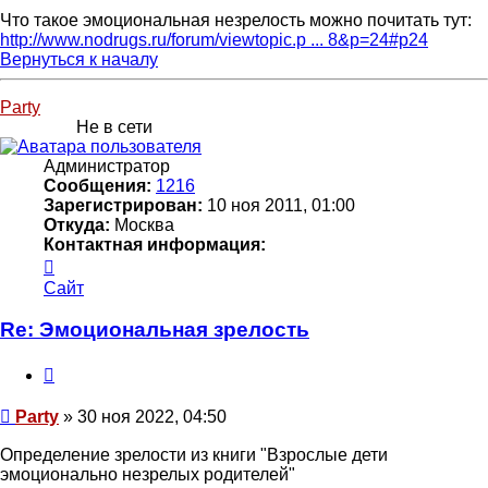
Что такое эмоциональная незрелость можно почитать тут:
http://www.nodrugs.ru/forum/viewtopic.p ... 8&p=24#p24
Вернуться к началу
Party
Не в сети
Администратор
Сообщения:
1216
Зарегистрирован:
10 ноя 2011, 01:00
Откуда:
Москва
Контактная информация:
Контактная
информация
Сайт
пользователя
Party
Re: Эмоциональная зрелость
Цитата
Сообщение
Party
»
30 ноя 2022, 04:50
Определение зрелости из книги "Взрослые дети
эмоционально незрелых родителей"