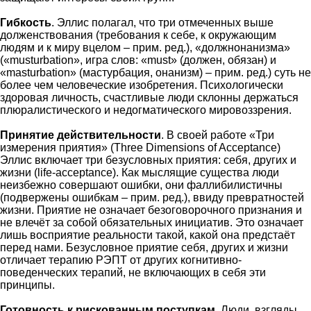
Гибкость
. Эллис полагал, что три отмеченных выше
долженствования (требования к себе, к окружающим
людям и к миру вцелом – прим. ред.), «должнонанизма»
(«musturbation», игра слов: «must» (должен, обязан) и
«masturbation» (мастурбация, онанизм) – прим. ред.) суть не
более чем человеческие изобретения. Психологически
здоровая личность, счастливые люди склонны держаться
плюралистического и недогматического мировоззрения.
Принятие действительности
. В своей работе «Три
измерения приятия» (Three Dimensions of Acceptance)
Эллис включает три безусловных приятия: себя, других и
жизни (life-acceptance). Как мыслящие существа люди
неизбежно совершают ошибки, они фаллибилистичны
(подвержены ошибкам – прим. ред.), ввиду превратностей
жизни. Приятие не означает безоговорочного признания и
не влечёт за собой обязательных инициатив. Это означает
лишь восприятие реальности такой, какой она предстаёт
перед нами. Безусловное приятие себя, других и жизни
отличает терапию РЭПТ от других когнитивно-
поведенческих терапий, не включающих в себя эти
принципы.
Готовность к рискованным поступкам
. Люди, взгляды