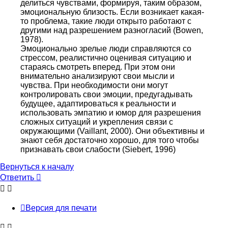
делиться чувствами, формируя, таким образом,
эмоциональную близость. Если возникает какая-
то проблема, такие люди открыто работают с
другими над разрешением разногласий (Bowen,
1978).
Эмоционально зрелые люди справляются со
стрессом, реалистично оценивая ситуацию и
стараясь смотреть вперед. При этом они
внимательно анализируют свои мысли и
чувства. При необходимости они могут
контролировать свои эмоции, предугадывать
будущее, адаптироваться к реальности и
использовать эмпатию и юмор для разрешения
сложных ситуаций и укрепления связи с
окружающими (Vaillant, 2000). Они объективны и
знают себя достаточно хорошо, для того чтобы
признавать свои слабости (Siebert, 1996)
Вернуться к началу
Ответить
О
т
в
е
т
и
т
ь
Версия для печати