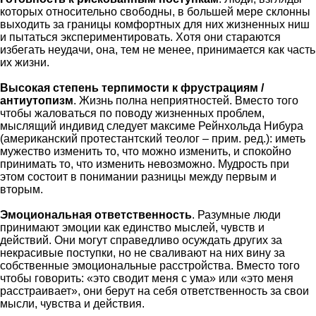
которых относительно свободны, в большей мере склонны
выходить за границы комфортных для них жизненных ниш
и пытаться экспериментировать. Хотя они стараются
избегать неудачи, она, тем не менее, принимается как часть
их жизни.
Высокая степень терпимости к фрустрациям /
антиутопизм
. Жизнь полна неприятностей. Вместо того
чтобы жаловаться по поводу жизненных проблем,
мыслящий индивид следует максиме Рейнхольда Нибура
(американский протестантский теолог – прим. ред.): иметь
мужество изменить то, что можно изменить, и спокойно
принимать то, что изменить невозможно. Мудрость при
этом состоит в понимании разницы между первым и
вторым.
Эмоциональная ответственность
. Разумные люди
принимают эмоции как единство мыслей, чувств и
действий. Они могут справедливо осуждать других за
некрасивые поступки, но не сваливают на них вину за
собственные эмоциональные расстройства. Вместо того
чтобы говорить: «это сводит меня с ума» или «это меня
расстраивает», они берут на себя ответственность за свои
мысли, чувства и действия.