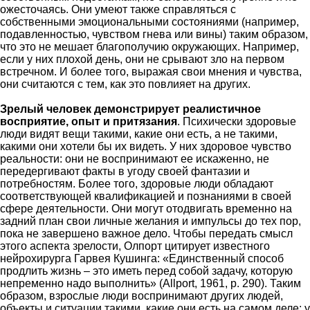
ожесточаясь. Они умеют также справляться с
собственными эмоциональными состояниями (например,
подавленностью, чувством гнева или вины) таким образом,
что это не мешает благополучию окружающих. Например,
если у них плохой день, они не срывают зло на первом
встречном. И более того, выражая свои мнения и чувства,
они считаются с тем, как это повлияет на других.
Зрелый человек демонстрирует реалистичное
восприятие, опыт и притязания
. Психически здоровые
люди видят вещи такими, какие они есть, а не такими,
какими они хотели бы их видеть. У них здоровое чувство
реальности: они не воспринимают ее искаженно, не
передергивают факты в угоду своей фантазии и
потребностям. Более того, здоровые люди обладают
соответствующей квалификацией и познаниями в своей
сфере деятельности. Они могут отодвигать временно на
задний план свои личные желания и импульсы до тех пор,
пока не завершено важное дело. Чтобы передать смысл
этого аспекта зрелости, Олпорт цитирует известного
нейрохирурга Гарвея Кушинга: «Единственный способ
продлить жизнь – это иметь перед собой задачу, которую
непременно надо выполнить» (Allport, 1961, р. 290). Таким
образом, взрослые люди воспринимают других людей,
объекты и ситуации такими, какие они есть на самом деле; у