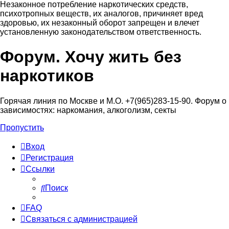
Незаконное потребление наркотических средств,
психотропных веществ, их аналогов, причиняет вред
здоровью, их незаконный оборот запрещен и влечет
установленную законодательством ответственность.
Форум. Хочу жить без
Регистрация
наркотиков
Горячая линия по Москве и М.О. +7(965)283-15-90. Форум о
зависимостях: наркомания, алкоголизм, секты
Пропустить
Вход
Р
е
г
и
с
т
р
а
ц
и
я
Ссылки
Поиск
FAQ
С
в
я
з
а
т
ь
с
я
с
а
д
м
и
н
и
с
т
р
а
ц
и
е
й