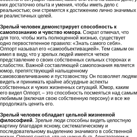
них достаточно опыта и умения, чтобы иметь дело с
реальностью; они стремятся к достижению лично значимых
и реалистичных целей.
Зрелый человек демонстрирует способность к
самопознанию и чувство юмора
. Сократ отмечал, что
для того, чтобы жить полноценной жизнью, существует
одно первостепенное правило: «Знать самого себя».
Олпорт называл его «самообъективацией». Тем самым он
имел в виду, что у зрелых людей имеется четкое
представление о своих собственных сильных сторонах и
слабостях. Важной составляющей самопознания является
юмор, препятствующий напыщенному
самовозвеличиванию и пустозвонству. Он позволяет людям
видеть и принимать крайне абсурдные аспекты
собственных и чужих жизненных ситуаций. Юмор, каким
его видел Олпорт, – это способность посмеяться над самым
любимым (включая свою собственную персону) и все же
продолжать ценить его.
Зрелый человек обладает цельной жизненной
философией
. Зрелые люди способны видеть целостную
картину благодаря ясному, систематическому и
последовательному выделению значимого в собственной
жизни. Олпорт считал, что не нужно быть Аристотелем и