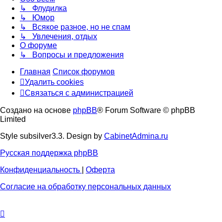
↳ Флудилка
↳ Юмор
↳ Всякое разное, но не спам
↳ Увлечения, отдых
О форуме
↳ Вопросы и предложения
Главная
Список форумов
Удалить cookies
Связаться
С
в
я
з
а
т
ь
с
я
с
а
д
м
и
н
и
с
т
р
а
ц
и
е
й
с
Создано на основе
phpBB
® Forum Software © phpBB
администрацией
Limited
Style subsilver3.3. Design by
CabinetAdmina.ru
Русская поддержка phpBB
Конфиденциальность
|
Оферта
Согласие на обработку персональных данных