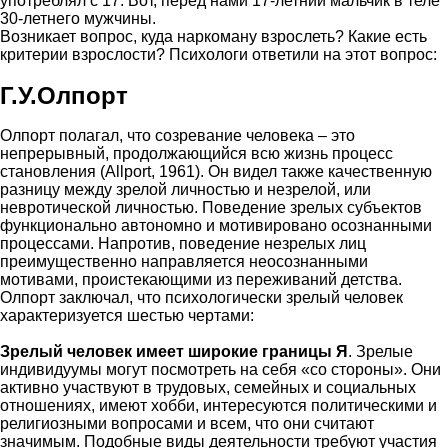
употреблял с 17. Вот, перед нами 17-летний мальчик в теле
30-летнего мужчины.
Возникает вопрос, куда наркоману взрослеть? Какие есть
критерии взрослости? Психологи ответили на этот вопрос:
Г.У.Олпорт
Олпорт полагал, что созревание человека – это
непрерывный, продолжающийся всю жизнь процесс
становления (Allport, 1961). Он видел также качественную
разницу между зрелой личностью и незрелой, или
невротической личностью. Поведение зрелых субъектов
функционально автономно и мотивировано осознанными
процессами. Напротив, поведение незрелых лиц
преимущественно направляется неосознанными
мотивами, проистекающими из переживаний детства.
Олпорт заключал, что психологически зрелый человек
характеризуется шестью чертами:
Зрелый человек имеет широкие границы Я
. Зрелые
индивидуумы могут посмотреть на себя «со стороны». Они
активно участвуют в трудовых, семейных и социальных
отношениях, имеют хобби, интересуются политическими и
религиозными вопросами и всем, что они считают
значимым. Подобные виды деятельности требуют участия