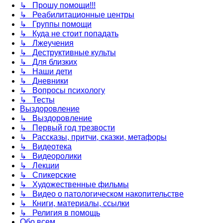
↳ Прошу помощи!!!
↳ Реабилитационные центры
↳ Группы помощи
↳ Куда не стоит попадать
↳ Лжеучения
↳ Деструктивные культы
↳ Для близких
↳ Наши дети
↳ Дневники
↳ Вопросы психологу
↳ Тесты
Выздоровление
↳ Выздоровление
↳ Первый год трезвости
↳ Рассказы, притчи, сказки, метафоры
↳ Видеотека
↳ Видеоролики
↳ Лекции
↳ Спикерские
↳ Художественные фильмы
↳ Видео о патологическом накопительстве
↳ Книги, материалы, ссылки
↳ Религия в помощь
Обо всем