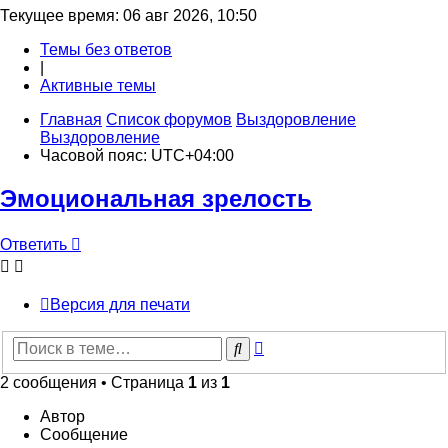
Текущее время: 06 авг 2026, 10:50
Темы без ответов
|
Активные темы
Главная
Список форумов
Выздоровление
Выздоровление
Часовой пояс:
UTC+04:00
Эмоциональная зрелость
Ответить
О
т
в
е
т
и
т
ь
Версия для печати
Расширенный
Поиск
поиск
2 сообщения • Страница
1
из
1
Автор
Сообщение