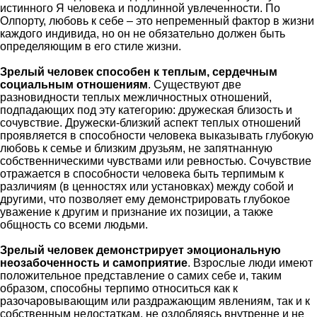
истинного Я человека и подлинной увлеченности. По
Олпорту, любовь к себе – это непременный фактор в жизни
каждого индивида, но он не обязательно должен быть
определяющим в его стиле жизни.
Зрелый человек способен к теплым, сердечным
социальным отношениям
. Существуют две
разновидности теплых межличностных отношений,
подпадающих под эту категорию: дружеская близость и
сочувствие. Дружески-близкий аспект теплых отношений
проявляется в способности человека выказывать глубокую
любовь к семье и близким друзьям, не запятнанную
собственническими чувствами или ревностью. Сочувствие
отражается в способности человека быть терпимым к
различиям (в ценностях или установках) между собой и
другими, что позволяет ему демонстрировать глубокое
уважение к другим и признание их позиции, а также
общность со всеми людьми.
Зрелый человек демонстрирует эмоциональную
неозабоченность и самоприятие
. Взрослые люди имеют
положительное представление о самих себе и, таким
образом, способны терпимо относиться как к
разочаровывающим или раздражающим явлениям, так и к
собственным недостаткам, не озлобляясь внутренне и не