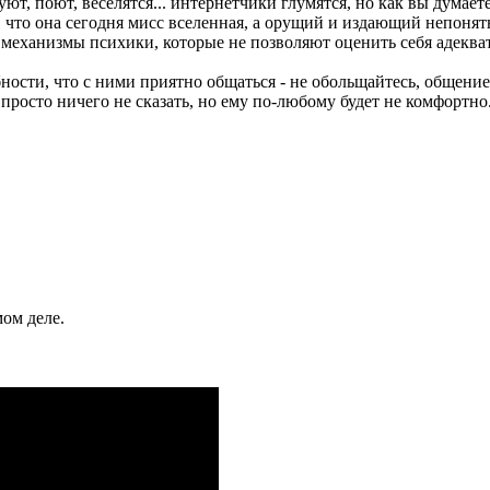
т, поют, веселятся... интернетчики глумятся, но как вы думает
 что она сегодня мисс вселенная, а орущий и издающий непонятны
 механизмы психики, которые не позволяют оценить себя адеква
бности, что с ними приятно общаться - не обольщайтесь, общение
просто ничего не сказать, но ему по-любому будет не комфортно
ом деле.