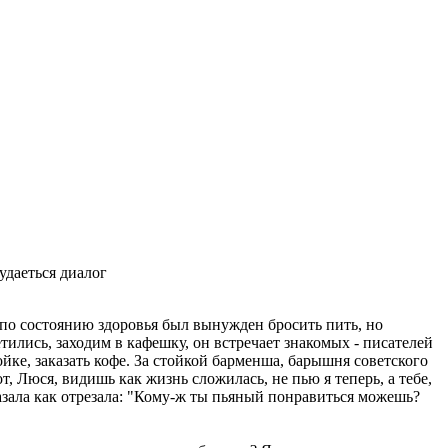
удаеться диалог
 по состоянию здоровья был вынужден бросить пить, но
етились, заходим в кафешку, он встречает знакомых - писателей
йке, заказать кофе. За стойкой барменша, барышня советского
т, Люся, видишь как жизнь сложилась, не пью я теперь, а тебе,
казала как отрезала: "Кому-ж ты пьяный понравиться можешь?