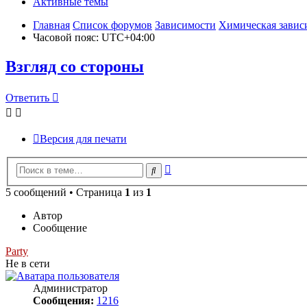
Активные темы
Главная
Список форумов
Зависимости
Химическая завис
Часовой пояс:
UTC+04:00
Взгляд со стороны
Ответить
О
т
в
е
т
и
т
ь
Версия для печати
Расширенный
Поиск
поиск
5 сообщений • Страница
1
из
1
Автор
Сообщение
Party
Не в сети
Администратор
Сообщения:
1216