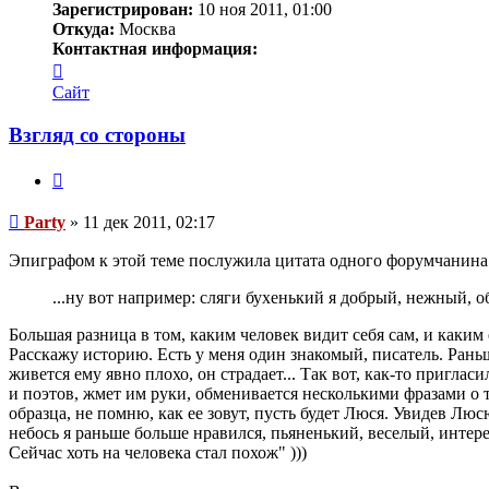
Зарегистрирован:
10 ноя 2011, 01:00
Откуда:
Москва
Контактная информация:
Контактная
информация
Сайт
пользователя
Party
Взгляд со стороны
Цитата
Сообщение
Party
»
11 дек 2011, 02:17
Эпиграфом к этой теме послужила цитата одного форумчанина
...ну вот например: сляги бухенький я добрый, нежный, о
Большая разница в том, каким человек видит себя сам, и каким 
Расскажу историю. Есть у меня один знакомый, писатель. Рань
живется ему явно плохо, он страдает... Так вот, как-то пригла
и поэтов, жмет им руки, обменивается несколькими фразами о т
образца, не помню, как ее зовут, пусть будет Люся. Увидев Люс
небось я раньше больше нравился, пьяненький, веселый, интере
Сейчас хоть на человека стал похож" )))