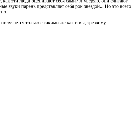
е, как эти люди оценивают себя сами? Я уверяю, они считают
е звуки парень представляет себя рок-звездой... Но это всего
тно.
 получается только с такими же как и вы, трезвому,
.