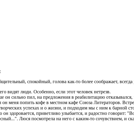
:
бщительный, спокойный, голова как-то более соображает, всегда 
его видят люди. Особенно, если этот человек нетрезв.
ше он сильно пил, на предложения в реабилитацию отказывался,
сил он меня попить кофе в местном кафе Союза Литераторов. Встр
ворческих успехах и о жизни, и подходим мы с ним к барной сто
ю он здоровается, приветливо улыбается, и радостно говорит: "Во
сный...". Люся посмотрела на него с каким-то сочувствием, и с