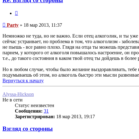
Re: Взгляд со стороны
Цитата
Сообщение
Party
»
18 мар 2013, 11:37
Немножко не туда, но не важно. Если отец алкоголик, и ты уже
сейчас устраивает, но проблема в том, что алкоголизм - забол
не пьешь - все равно плохо. Глядя на отца ты можешь представ
парнем, у которого от алкоголя повышалось настроение, он прос
т.е., до такого состояния в каком твой отец ты дойдешь в более
Но в любом случае, чтобы было желание выздоравливать, тебе н
подумываешь об этом, но алкоголь быстро эти мысли развеивае
Вернуться к началу
Alyssa-Hickson
Не в сети
Статус неизвестен
Сообщения:
31
Зарегистрирован:
18 мар 2013, 19:17
Взгляд со стороны