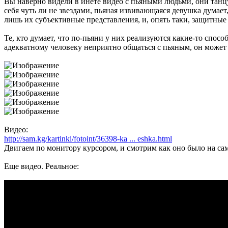
Вы наверно видели в инете видео с пьяными людьми, они танцую
себя чуть ли не звездами, пьяная извивающаяся девушка думает,
лишь их субъективные представления, и, опять таки, защитные
Те, кто думает, что по-пьяни у них реализуются какие-то спосо
адекватному человеку неприятно общаться с пьяным, он может 
Видео:
http://sam.kg/kartinki/fotoint/36398-ka ... eshka.html
Двигаем по монитору курсором, и смотрим как оно было на сам
Еще видео. Реальное: