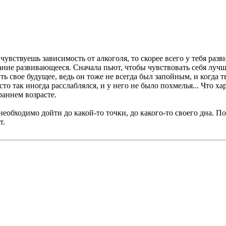
 чувствуешь зависимость от алкоголя, то скорее всего у тебя раз
евание развивающееся. Сначала пьют, чтобы чувствовать себя луч
ить свое будущее, ведь он тоже не всегда был запойным, и когда
то так иногда расслаблялся, и у него не было похмелья... Что х
 раннем возрасте.
еобходимо дойти до какой-то точки, до какого-то своего дна. П
т.