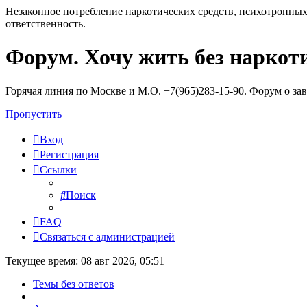
Незаконное потребление наркотических средств, психотропных
ответственность.
Форум. Хочу жить без наркот
Регистрация
Горячая линия по Москве и М.О. +7(965)283-15-90. Форум о за
Пропустить
Вход
Р
е
г
и
с
т
р
а
ц
и
я
Ссылки
Поиск
FAQ
С
в
я
з
а
т
ь
с
я
с
а
д
м
и
н
и
с
т
р
а
ц
и
е
й
Текущее время: 08 авг 2026, 05:51
Темы без ответов
|