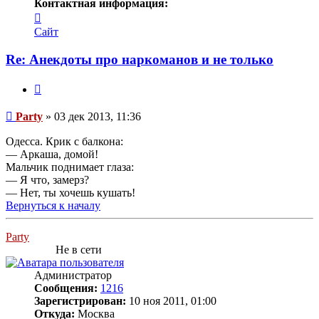
Контактная информация:
Контактная
информация
Сайт
пользователя
Party
Re: Анекдоты про наркоманов и не только
Цитата
Сообщение
Party
»
03 дек 2013, 11:36
Одесса. Крик с балкона:
— Аркаша, домой!
Мальчик поднимает глаза:
— Я что, замерз?
— Нет, ты хочешь кушать!
Вернуться к началу
Party
Не в сети
Администратор
Сообщения:
1216
Зарегистрирован:
10 ноя 2011, 01:00
Откуда:
Москва