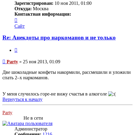
Зарегистрирован:
10 ноя 2011, 01:00
Откуда:
Москва
Контактная информация:
Контактная
информация
Сайт
пользователя
Party
Re: Анекдоты про наркоманов и не только
Цитата
Сообщение
Party
»
25 ноя 2013, 01:09
Две шоколадные конфеты накормили, рассмешили и уложили
спать 2–х наркоманов.
У меня случилось горе-не вижу счастья в алкоголе
Вернуться к началу
Party
Не в сети
Администратор
Сообщения:
1216