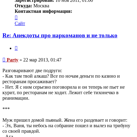
Зарегистрирован:
10 ноя 2011, 01:00
Откуда:
Москва
Контактная информация:
Контактная
информация
Сайт
пользователя
Party
Re: Анекдоты про наркоманов и не только
Цитата
Сообщение
Party
»
22 мар 2013, 01:47
Разговаривают две подруги:
- Как там твой алкаш? Все по ночам деньги по казино и
ресторанам просаживает?
- Нет. Я с ним серьезно поговорила и он теперь не пьет не
курит, по ресторанам не ходит. Лежит себе тихонечко в
реанимации.
***
Муж пришел домой пьяный. Жена его раздевает и говорит:
- Эх, Ваня, ты небось на собрание пошел и вылез на трибуну
со своей правдой.
- Ага.