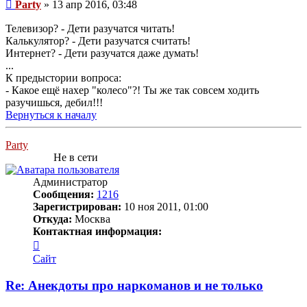
Сообщение
Party
»
13 апр 2016, 03:48
Телевизор? - Дети разучатся читать!
Калькулятор? - Дети разучатся считать!
Интернет? - Дети разучатся даже думать!
...
К предыстории вопроса:
- Какое ещё нахер "колесо"?! Ты же так совсем ходить
разучишься, дебил!!!
Вернуться к началу
Party
Не в сети
Администратор
Сообщения:
1216
Зарегистрирован:
10 ноя 2011, 01:00
Откуда:
Москва
Контактная информация:
Контактная
информация
Сайт
пользователя
Party
Re: Анекдоты про наркоманов и не только