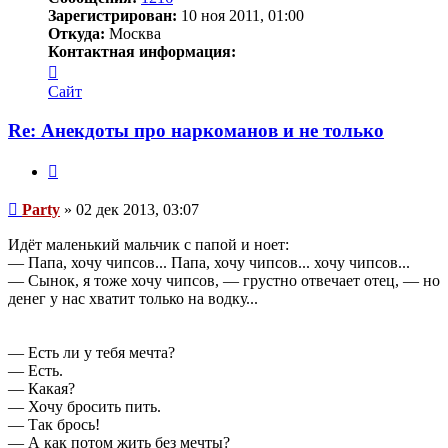
Зарегистрирован:
10 ноя 2011, 01:00
Откуда:
Москва
Контактная информация:
Контактная
информация
Сайт
пользователя
Party
Re: Анекдоты про наркоманов и не только
Цитата
Сообщение
Party
»
02 дек 2013, 03:07
Идёт маленький мальчик с папой и ноет:
— Папа, хочу чипсов... Папа, хочу чипсов... хочу чипсов...
— Сынок, я тоже хочу чипсов, — грустно отвечает отец, — но
денег у нас хватит только на водку...
— Есть ли у тебя мечта?
— Есть.
— Какая?
— Хочу бросить пить.
— Так брось!
— А как потом жить без мечты?