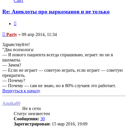
Сайт
пользователя
Party
Re: Анекдоты про наркоманов и не только
Цитата
Сообщение
Party
»
09 апр 2014, 11:34
Здравствуйте!
"Два психолога:
— Я нового пациента всегда спрашиваю, играет ли он в
шахматы.
— Зачем?
— Если не играет — советую играть, если играет — советую
прекратить.
— Почему?
— Почему — сам не знаю, но в 80% случаев это работает.
Вернуться к началу
Anutka89
Не в сети
Статус неизвестен
Сообщения:
30
Зарегистрирован:
15 мар 2016, 19:09