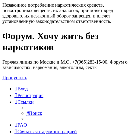
Незаконное потребление наркотических средств,
психотропных веществ, их аналогов, причиняет вред
здоровью, их незаконный оборот запрещен и влечет
установленную законодательством ответственность.
Форум. Хочу жить без
Регистрация
наркотиков
Горячая линия по Москве и М.О. +7(965)283-15-90. Форум о
зависимостях: наркомания, алкоголизм, секты
Пропустить
Вход
Р
е
г
и
с
т
р
а
ц
и
я
Ссылки
Поиск
FAQ
С
в
я
з
а
т
ь
с
я
с
а
д
м
и
н
и
с
т
р
а
ц
и
е
й