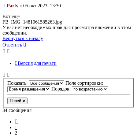
Сообщение
Party
»
05 окт 2023, 13:30
Вот еще
FB_IMG_1481061585263.jpg
У вас нет необходимых прав для просмотра вложений в этом
сообщении.
Вернуться к началу
Ответить
О
т
в
е
т
и
т
ь
Версия для печати
Показать:
Поле сортировки:
Порядок:
34 сообщения
Пред.
1
2