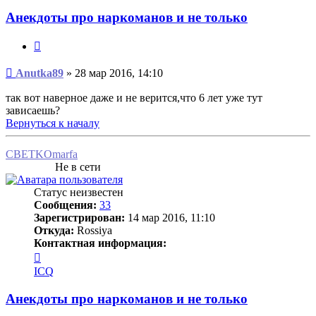
Анекдоты про наркоманов и не только
Цитата
Сообщение
Anutka89
»
28 мар 2016, 14:10
так вот наверное даже и не верится,что 6 лет уже тут
зависаешь?
Вернуться к началу
CBETKOmarfa
Не в сети
Статус неизвестен
Сообщения:
33
Зарегистрирован:
14 мар 2016, 11:10
Откуда:
Rossiya
Контактная информация:
Контактная
информация
ICQ
пользователя
CBETKOmarfa
Анекдоты про наркоманов и не только