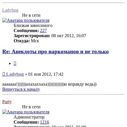
Ladybug
Не в сети
Близкая зависимого
Сообщения:
227
Зарегистрирован:
08 окт 2012, 16:07
Откуда:
Мск
Re: Анекдоты про наркоманов и не только
Цитата
Сообщение
Ladybug
»
01 ноя 2012, 17:42
ааааааа!))))))ахахаххаха))))))))))))и вправду ведь))
Вернуться к началу
Party
Не в сети
Администратор
Сообщения:
1216