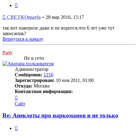
Цитата
Сообщение
CBETKOmarfa
»
28 мар 2016, 15:17
так вот наверное даже и не верится,что 6 лет уже тут
зависаешь?
Вернуться к началу
Party
Не в сети
Администратор
Сообщения:
1216
Зарегистрирован:
10 ноя 2011, 01:00
Откуда:
Москва
Контактная информация:
Контактная
информация
Сайт
пользователя
Party
Re: Анекдоты про наркоманов и не только
Цитата