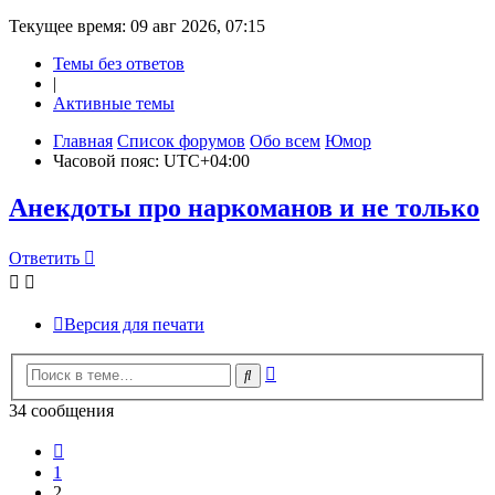
Текущее время: 09 авг 2026, 07:15
Темы без ответов
|
Активные темы
Главная
Список форумов
Обо всем
Юмор
Часовой пояс:
UTC+04:00
Анекдоты про наркоманов и не только
Ответить
О
т
в
е
т
и
т
ь
Версия для печати
Расширенный
Поиск
поиск
34 сообщения
Пред.
1
2