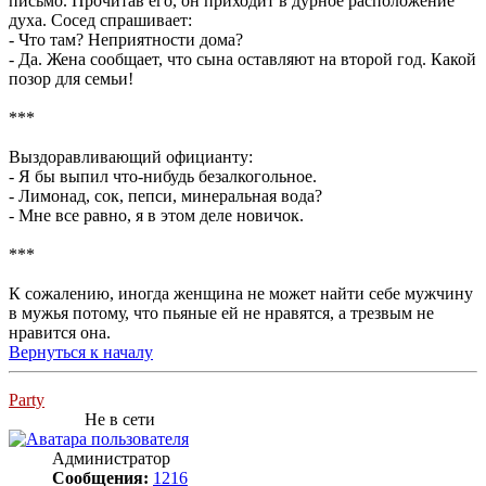
письмо. Прочитав его, он приходит в дурное расположение
духа. Сосед спрашивает:
- Что там? Неприятности дома?
- Да. Жена сообщает, что сына оставляют на второй год. Какой
позор для семьи!
***
Выздоравливающий официанту:
- Я бы выпил что-нибудь безалкогольное.
- Лимонад, сок, пепси, минеральная вода?
- Мне все равно, я в этом деле новичок.
***
К сожалению, иногда женщина не может найти себе мужчину
в мужья потому, что пьяные ей не нравятся, а трезвым не
нравится она.
Вернуться к началу
Party
Не в сети
Администратор
Сообщения:
1216