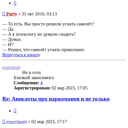
Цитата
Сообщение
Party
»
31 окт 2016, 03:13
— То есть, Вы просто решили угнать самолёт?
— Да.
— А к психологу не думали сходить?
— Думал.
— И?
— Решил, что самолёт угнать прикольнее.
Вернуться к началу
expertpart
Не в сети
Близкий зависимого
Сообщения:
4
Зарегистрирован:
02 мар 2023, 17:05
Re: Анекдоты про наркоманов и не только
Цитата
Сообщение
expertpart
»
02 мар 2023, 17:17