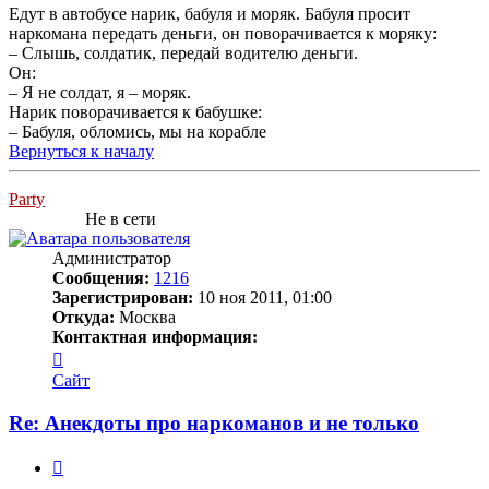
Едут в автобусе нарик, бабуля и моряк. Бабуля просит
наркомана передать деньги, он поворачивается к моряку:
– Слышь, солдатик, передай водителю деньги.
Он:
– Я не солдат, я – моряк.
Нарик поворачивается к бабушке:
– Бабуля, обломись, мы на корабле
Вернуться к началу
Party
Не в сети
Администратор
Сообщения:
1216
Зарегистрирован:
10 ноя 2011, 01:00
Откуда:
Москва
Контактная информация:
Контактная
информация
Сайт
пользователя
Party
Re: Анекдоты про наркоманов и не только
Цитата