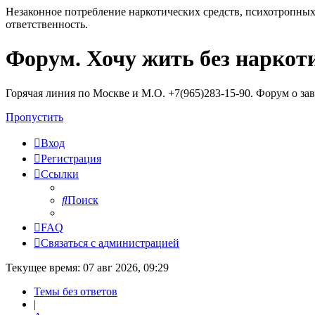
Незаконное потребление наркотических средств, психотропных
ответственность.
Форум. Хочу жить без наркот
Регистрация
Горячая линия по Москве и М.О. +7(965)283-15-90. Форум о за
Пропустить
Вход
Р
е
г
и
с
т
р
а
ц
и
я
Ссылки
Поиск
FAQ
С
в
я
з
а
т
ь
с
я
с
а
д
м
и
н
и
с
т
р
а
ц
и
е
й
Текущее время: 07 авг 2026, 09:29
Темы без ответов
|