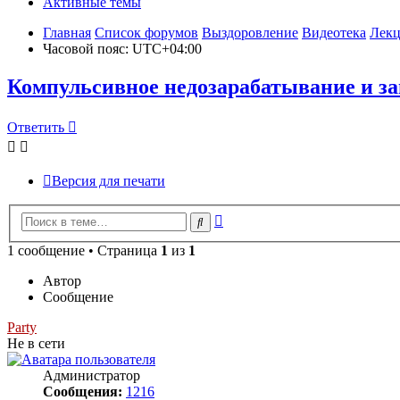
Активные темы
Главная
Список форумов
Выздоровление
Видеотека
Лек
Часовой пояс:
UTC+04:00
Компульсивное недозарабатывание и з
Ответить
О
т
в
е
т
и
т
ь
Версия для печати
Расширенный
Поиск
поиск
1 сообщение • Страница
1
из
1
Автор
Сообщение
Party
Не в сети
Администратор
Сообщения:
1216