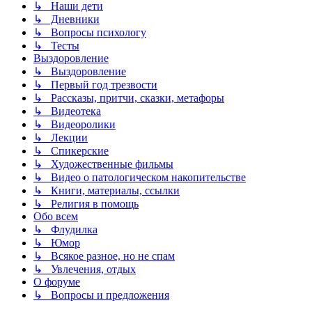
↳ Наши дети
↳ Дневники
↳ Вопросы психологу
↳ Тесты
Выздоровление
↳ Выздоровление
↳ Первый год трезвости
↳ Рассказы, притчи, сказки, метафоры
↳ Видеотека
↳ Видеоролики
↳ Лекции
↳ Спикерские
↳ Художественные фильмы
↳ Видео о патологическом накопительстве
↳ Книги, материалы, ссылки
↳ Религия в помощь
Обо всем
↳ Флудилка
↳ Юмор
↳ Всякое разное, но не спам
↳ Увлечения, отдых
О форуме
↳ Вопросы и предложения