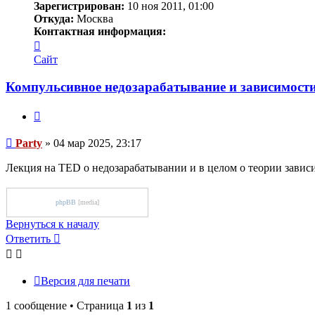
Зарегистрирован:
10 ноя 2011, 01:00
Откуда:
Москва
Контактная информация:
Контактная
информация
Сайт
пользователя
Party
Компульсивное недозарабатывание и зависимост
Цитата
Сообщение
Party
»
04 мар 2025, 23:17
Лекция на TED о недозарабатывании и в целом о теории завис
phpBB
[media]
Вернуться к началу
Ответить
О
т
в
е
т
и
т
ь
Версия для печати
1 сообщение • Страница
1
из
1