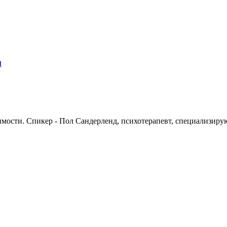
и
имости. Спикер - Пол Сандерленд, психотерапевт, специализиру