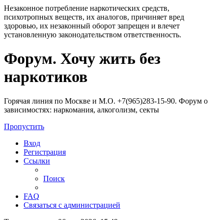
Незаконное потребление наркотических средств,
психотропных веществ, их аналогов, причиняет вред
здоровью, их незаконный оборот запрещен и влечет
установленную законодательством ответственность.
Регистрация
Форум. Хочу жить без
наркотиков
Горячая линия по Москве и М.О. +7(965)283-15-90. Форум о
зависимостях: наркомания, алкоголизм, секты
Пропустить
Вход
Р
е
г
и
с
т
р
а
ц
и
я
Ссылки
Поиск
FAQ
С
в
я
з
а
т
ь
с
я
с
а
д
м
и
н
и
с
т
р
а
ц
и
е
й