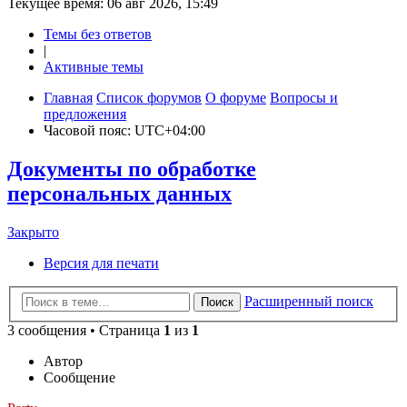
Текущее время: 06 авг 2026, 15:49
Темы без ответов
|
Активные темы
Главная
Список форумов
О форуме
Вопросы и
предложения
Часовой пояс:
UTC+04:00
Документы по обработке
персональных данных
Закрыто
Закрыто
Версия для печати
Расширенный поиск
Поиск
3 сообщения • Страница
1
из
1
Автор
Сообщение