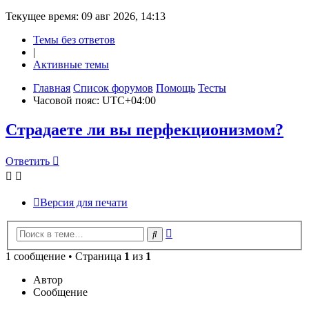
Текущее время: 09 авг 2026, 14:13
Темы без ответов
|
Активные темы
Главная
Список форумов
Помощь
Тесты
Часовой пояс:
UTC+04:00
Страдаете ли вы перфекционизмом?
Ответить
О
т
в
е
т
и
т
ь
Версия для печати
Расширенный
Поиск
поиск
1 сообщение • Страница
1
из
1
Автор
Сообщение