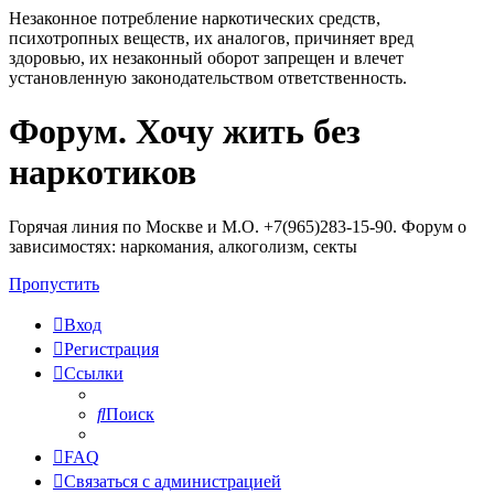
Незаконное потребление наркотических средств,
психотропных веществ, их аналогов, причиняет вред
здоровью, их незаконный оборот запрещен и влечет
установленную законодательством ответственность.
Форум. Хочу жить без
Регистрация
наркотиков
Горячая линия по Москве и М.О. +7(965)283-15-90. Форум о
зависимостях: наркомания, алкоголизм, секты
Пропустить
Вход
Р
е
г
и
с
т
р
а
ц
и
я
Ссылки
Поиск
FAQ
С
в
я
з
а
т
ь
с
я
с
а
д
м
и
н
и
с
т
р
а
ц
и
е
й