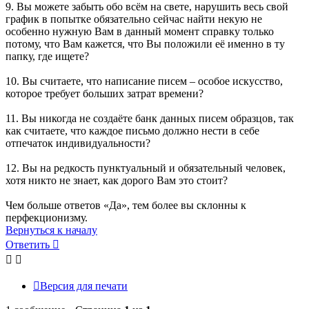
9. Вы можете забыть обо всём на свете, нарушить весь свой
график в попытке обязательно сейчас найти некую не
особенно нужную Вам в данный момент справку только
потому, что Вам кажется, что Вы положили её именно в ту
папку, где ищете?
10. Вы считаете, что написание писем – особое искусство,
которое требует больших затрат времени?
11. Вы никогда не создаёте банк данных писем образцов, так
как считаете, что каждое письмо должно нести в себе
отпечаток индивидуальности?
12. Вы на редкость пунктуальный и обязательный человек,
хотя никто не знает, как дорого Вам это стоит?
Чем больше ответов «Да», тем более вы склонны к
перфекционизму.
Вернуться к началу
Ответить
О
т
в
е
т
и
т
ь
Версия для печати