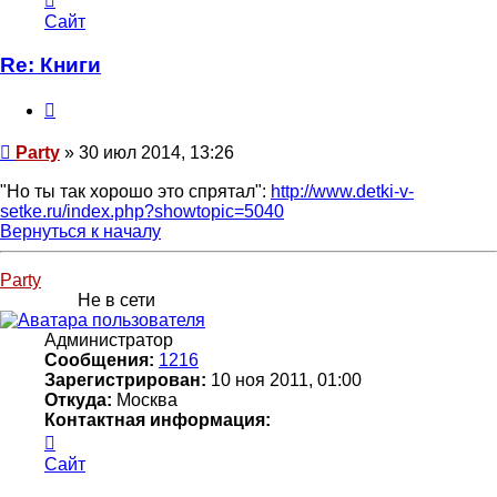
информация
Сайт
пользователя
Party
Re: Книги
Цитата
Сообщение
Party
»
30 июл 2014, 13:26
"Но ты так хорошо это спрятал":
http://www.detki-v-
setke.ru/index.php?showtopic=5040
Вернуться к началу
Party
Не в сети
Администратор
Сообщения:
1216
Зарегистрирован:
10 ноя 2011, 01:00
Откуда:
Москва
Контактная информация:
Контактная
информация
Сайт
пользователя