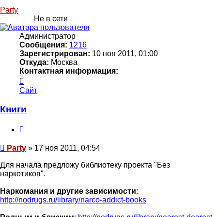
Party
Не в сети
Администратор
Сообщения:
1216
Зарегистрирован:
10 ноя 2011, 01:00
Откуда:
Москва
Контактная информация:
Контактная
информация
Сайт
пользователя
Party
Книги
Цитата
Сообщение
Party
»
17 ноя 2011, 04:54
Для начала предложу библиотеку проекта "Без
наркотиков".
Наркомания и другие зависимости
:
http://nodrugs.ru/library/narco-addict-books