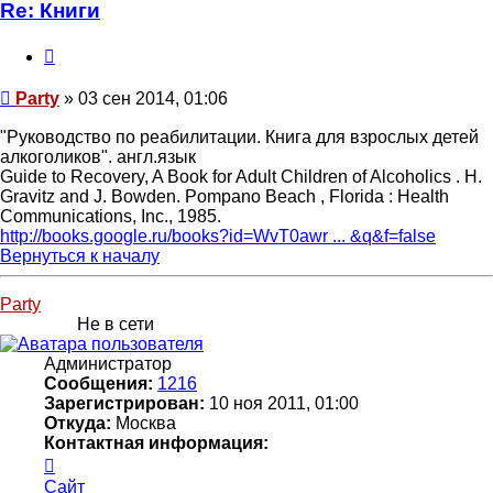
Party
Re: Книги
Цитата
Сообщение
Party
»
03 сен 2014, 01:06
"Руководство по реабилитации. Книга для взрослых детей
алкоголиков". англ.язык
Guide to Recovery, A Book for Adult Children of Alcoholics . H.
Gravitz and J. Bowden. Pompano Beach , Florida : Health
Communications, Inc., 1985.
http://books.google.ru/books?id=WvT0awr ... &q&f=false
Вернуться к началу
Party
Не в сети
Администратор
Сообщения:
1216
Зарегистрирован:
10 ноя 2011, 01:00
Откуда:
Москва
Контактная информация:
Контактная
информация
Сайт