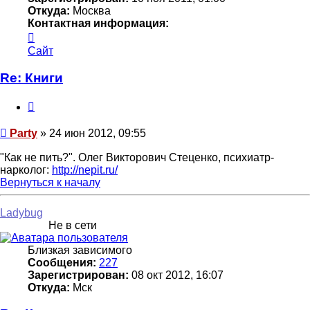
Откуда:
Москва
Контактная информация:
Контактная
информация
Сайт
пользователя
Party
Re: Книги
Цитата
Сообщение
Party
»
24 июн 2012, 09:55
"Как не пить?". Олег Викторович Стеценко, психиатр-
нарколог:
http://nepit.ru/
Вернуться к началу
Ladybug
Не в сети
Близкая зависимого
Сообщения:
227
Зарегистрирован:
08 окт 2012, 16:07
Откуда:
Мск