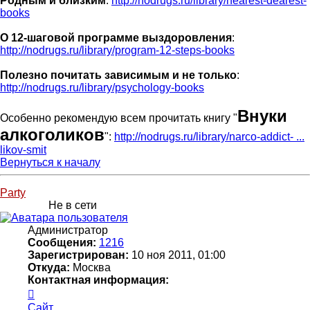
Родным и близким
:
http://nodrugs.ru/library/nearest-dearest-
books
О 12-шаговой программе выздоровления
:
http://nodrugs.ru/library/program-12-steps-books
Полезно почитать зависимым и не только
:
http://nodrugs.ru/library/psychology-books
Внуки
Особенно рекомендую всем прочитать книгу "
алкоголиков
":
http://nodrugs.ru/library/narco-addict- ...
likov-smit
Вернуться к началу
Party
Не в сети
Администратор
Сообщения:
1216
Зарегистрирован:
10 ноя 2011, 01:00
Откуда:
Москва
Контактная информация:
Контактная
информация
Сайт