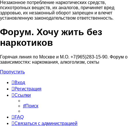
Незаконное потребление наркотических средств,
психотропных веществ, их аналогов, причиняет вред
здоровью, их незаконный оборот запрещен и влечет
установленную законодательством ответственность.
Форум. Хочу жить без
Регистрация
наркотиков
Горячая линия по Москве и М.О. +7(965)283-15-90. Форум о
зависимостях: наркомания, алкоголизм, секты
Пропустить
Вход
Р
е
г
и
с
т
р
а
ц
и
я
Ссылки
Поиск
FAQ
С
в
я
з
а
т
ь
с
я
с
а
д
м
и
н
и
с
т
р
а
ц
и
е
й