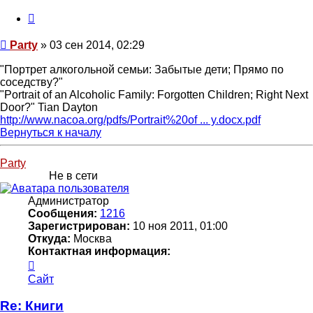
Цитата
Сообщение
Party
»
03 сен 2014, 02:29
"Портрет алкогольной семьи: Забытые дети; Прямо по
соседству?"
"Portrait of an Alcoholic Family: Forgotten Children; Right Next
Door?" Tian Dayton
http://www.nacoa.org/pdfs/Portrait%20of ... y.docx.pdf
Вернуться к началу
Party
Не в сети
Администратор
Сообщения:
1216
Зарегистрирован:
10 ноя 2011, 01:00
Откуда:
Москва
Контактная информация:
Контактная
информация
Сайт
пользователя
Party
Re: Книги