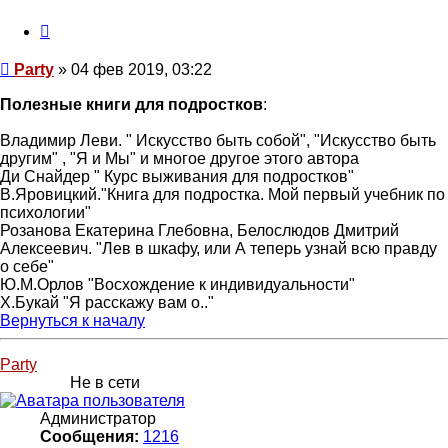
Цитата
Сообщение
Party
»
04 фев 2019, 03:22
Полезные книги для подростков
:
Владимир Леви. " Искусство быть собой", "Искусство быть
другим" , "Я и Мы" и многое другое этого автора
Ди Снайдер " Курс выживания для подростков"
В.Яровицкий."Книга для подростка. Мой первый учебник по
психологии"
Розанова Екатерина Глебовна, Белослюдов Дмитрий
Алексеевич. "Лев в шкафу, или А теперь узнай всю правду
о себе"
Ю.М.Орлов "Восхождение к индивидуальности"
Х.Букай "Я расскажу вам о.."
Вернуться к началу
Party
Не в сети
Администратор
Сообщения:
1216