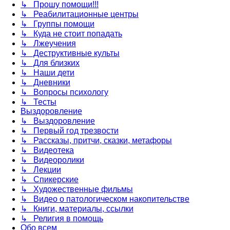
↳ Прошу помощи!!!
↳ Реабилитационные центры
↳ Группы помощи
↳ Куда не стоит попадать
↳ Лжеучения
↳ Деструктивные культы
↳ Для близких
↳ Наши дети
↳ Дневники
↳ Вопросы психологу
↳ Тесты
Выздоровление
↳ Выздоровление
↳ Первый год трезвости
↳ Рассказы, притчи, сказки, метафоры
↳ Видеотека
↳ Видеоролики
↳ Лекции
↳ Спикерские
↳ Художественные фильмы
↳ Видео о патологическом накопительстве
↳ Книги, материалы, ссылки
↳ Религия в помощь
Обо всем