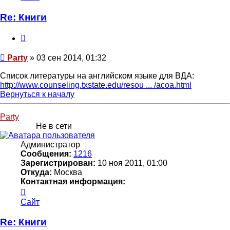
пользователя
Party
Re: Книги
Цитата
Сообщение
Party
»
03 сен 2014, 01:32
Список литературы на английском языке для ВДА:
http://www.counseling.txstate.edu/resou ... /acoa.html
Вернуться к началу
Party
Не в сети
Администратор
Сообщения:
1216
Зарегистрирован:
10 ноя 2011, 01:00
Откуда:
Москва
Контактная информация:
Контактная
информация
Сайт
пользователя
Party
Re: Книги