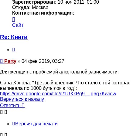
Зарегистрирован:
10 ноя 2011, 01:00
Откуда:
Москва
Контактная информация:
Контактная
информация
Сайт
пользователя
Party
Re: Книги
Цитата
Сообщение
Party
»
04 фев 2019, 03:27
Для женщин с проблемой алкогольной зависимости:
Сара Хэпола. "Трезвый дневник. Что стало с той, которая
выпивала по 1000 бутылок в год":
https://drive.google.com/file/d/1UXkPg9 ... g6q7K/view
Вернуться к началу
Ответить
О
т
в
е
т
и
т
ь
Версия для печати