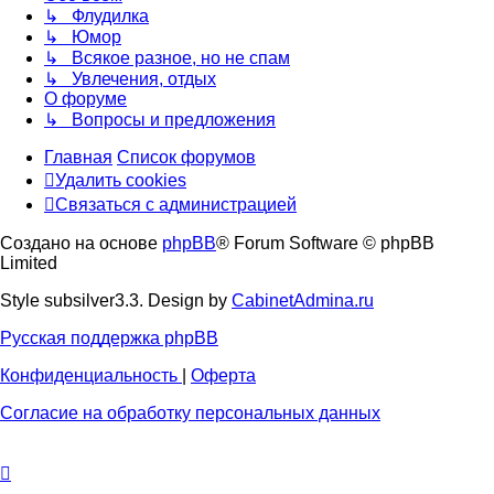
↳ Флудилка
↳ Юмор
↳ Всякое разное, но не спам
↳ Увлечения, отдых
О форуме
↳ Вопросы и предложения
Главная
Список форумов
Удалить cookies
Связаться
С
в
я
з
а
т
ь
с
я
с
а
д
м
и
н
и
с
т
р
а
ц
и
е
й
с
Создано на основе
phpBB
® Forum Software © phpBB
администрацией
Limited
Style subsilver3.3. Design by
CabinetAdmina.ru
Русская поддержка phpBB
Конфиденциальность
|
Оферта
Согласие на обработку персональных данных