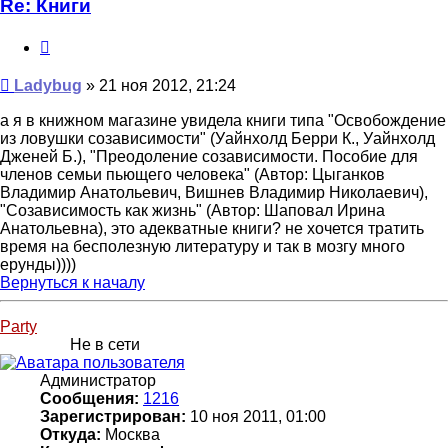
Re: Книги
Цитата
Сообщение
Ladybug
»
21 ноя 2012, 21:24
а я в книжном магазине увидела книги типа "Освобождение
из ловушки созависимости" (Уайнхолд Берри К., Уайнхолд
Дженей Б.), "Преодоление созависимости. Пособие для
членов семьи пьющего человека" (Автор: Цыганков
Владимир Анатольевич, Вишнев Владимир Николаевич),
"Созависимость как жизнь" (Автор: Шаповал Ирина
Анатольевна), это адекватные книги? не хочется тратить
время на бесполезную литературу и так в мозгу много
ерунды))))
Вернуться к началу
Party
Не в сети
Администратор
Сообщения:
1216
Зарегистрирован:
10 ноя 2011, 01:00
Откуда:
Москва