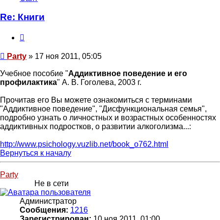
пользователя
Party
Re: Книги
Цитата
Сообщение
Party
»
17 ноя 2011, 05:05
Учебное пособие "
Аддиктивное поведение и его
профилактика
" А. В. Гоголева, 2003 г.
Прочитав его Вы можете ознакомиться с терминами
"Аддиктивное поведение", "Дисфункциональная семья",
подробно узнать о личностных и возрастных особенностях
аддиктивных подростков, о развитии алкоголизма...:
http://www.psichology.vuzlib.net/book_o762.html
Вернуться к началу
Party
Не в сети
Администратор
Сообщения:
1216
Зарегистрирован:
10 ноя 2011, 01:00