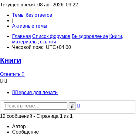
Текущее время: 08 авг 2026, 03:22
Темы без ответов
|
Активные темы
Главная
Список форумов
Выздоровление
Книги,
материалы, ссылки
Часовой пояс:
UTC+04:00
Книги
Ответить
О
т
в
е
т
и
т
ь
Версия для печати
Расширенный
Поиск
поиск
12 сообщений • Страница
1
из
1
Автор
Сообщение