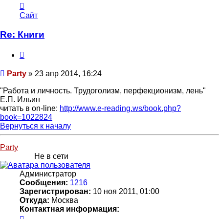
Контактная
информация
Сайт
пользователя
Party
Re: Книги
Цитата
Сообщение
Party
»
23 апр 2014, 16:24
"Работа и личность. Трудоголизм, перфекционизм, лень"
Е.П. Ильин
читать в on-line:
http://www.e-reading.ws/book.php?
book=1022824
Вернуться к началу
Party
Не в сети
Администратор
Сообщения:
1216
Зарегистрирован:
10 ноя 2011, 01:00
Откуда:
Москва
Контактная информация:
Контактная