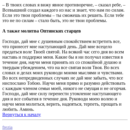
– В твоих словах я вижу явное противоречие, – сказал ребе, –
Всевышний создал каждого из нас и знает, что нам по силам.
Если это твои проблемы – ты сможешь их решить. Если тебе
это не по силам – стало быть, это не твои проблемы.
А также молитва Оптинских старцев
Господи, дай мне с душевным спокойствием встретить все,
что принесет мне наступающий день. Дай мне всецело
предаться воле Твоей святой. На всякий час сего дня во всем
наставь и поддержи меня. Какие бы я ни получал известия в
течение дня, научи меня принять их со спокойной душою и
твердым убеждением, что на все святая воля Твоя. Во всех
словах и делах моих руководи моими мыслями и чувствами.
Во всех непредвиденных случаях не дай мне забыть, что все
ниспослано Тобою. Научи меня прямо и разумно действовать
с каждым членом семьи моей, никого не смущая и не огорчая.
Господи, дай мне силу перенести утомление наступающего
дня и все события в течение дня. Руководи моею волею и
научи меня молиться, верить, надеяться, терпеть, прощать и
любить. Аминь.
Вернуться к началу
frezia