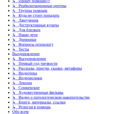
↳ Прошу помощи!!!
↳ Реабилитационные центры
↳ Группы помощи
↳ Куда не стоит попадать
↳ Лжеучения
↳ Деструктивные культы
↳ Для близких
↳ Наши дети
↳ Дневники
↳ Вопросы психологу
↳ Тесты
Выздоровление
↳ Выздоровление
↳ Первый год трезвости
↳ Рассказы, притчи, сказки, метафоры
↳ Видеотека
↳ Видеоролики
↳ Лекции
↳ Спикерские
↳ Художественные фильмы
↳ Видео о патологическом накопительстве
↳ Книги, материалы, ссылки
↳ Религия в помощь
Обо всем