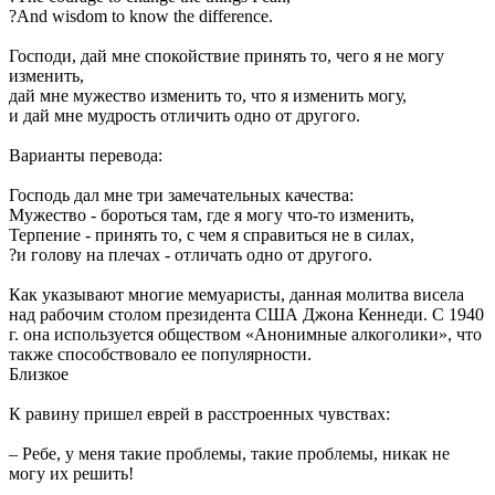
?And wisdom to know the difference.
Господи, дай мне спокойствие принять то, чего я не могу
изменить,
дай мне мужество изменить то, что я изменить могу,
и дай мне мудрость отличить одно от другого.
Варианты перевода:
Господь дал мне три замечательных качества:
Мужество - бороться там, где я могу что-то изменить,
Терпение - принять то, с чем я справиться не в силах,
?и голову на плечах - отличать одно от другого.
Как указывают многие мемуаристы, данная молитва висела
над рабочим столом президента США Джона Кеннеди. С 1940
г. она используется обществом «Анонимные алкоголики», что
также способствовало ее популярности.
Близкое
К равину пришел еврей в расстроенных чувствах:
– Ребе, у меня такие проблемы, такие проблемы, никак не
могу их решить!