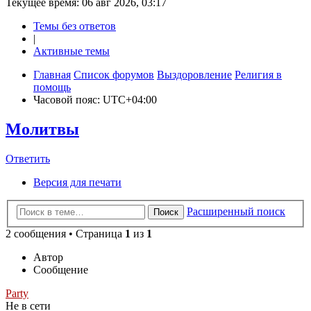
Текущее время: 06 авг 2026, 03:17
Темы без ответов
|
Активные темы
Главная
Список форумов
Выздоровление
Религия в
помощь
Часовой пояс:
UTC+04:00
Молитвы
Ответить
О
т
в
е
т
и
т
ь
Версия для печати
Расширенный поиск
Поиск
2 сообщения • Страница
1
из
1
Автор
Сообщение
Party
Не в сети