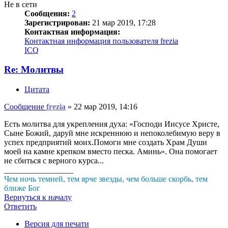
Не в сети
Сообщения:
2
Зарегистрирован:
21 мар 2019, 17:28
Контактная информация:
Контактная информация пользователя frezia
ICQ
Re: Молитвы
Цитата
Сообщение
frezia
»
22 мар 2019, 14:16
Есть молитва для укрепления духа: «Господи Иисусе Христе,
Сыне Божий, даруй мне искреннюю и непоколебимую веру в
успех предприятий моих.Помоги мне создать Храм Души
моей на камне крепком вместо песка. Аминь». Она помогает
не сбиться с верного курса...
_________________
Чем ночь темней, тем ярче звезды, чем больше скорбь, тем
ближе Бог
Вернуться к началу
Ответить
О
т
в
е
т
и
т
ь
Версия для печати