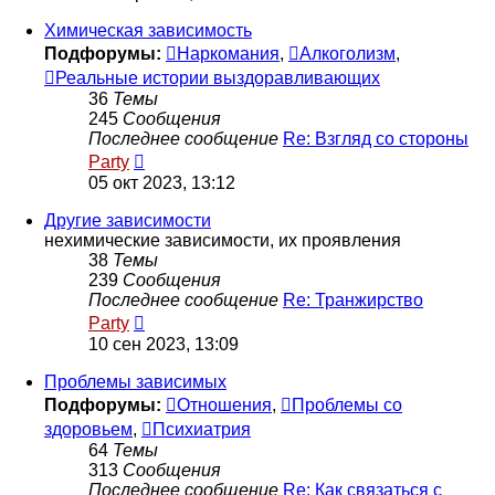
последнему
сообщению
Химическая зависимость
Подфорумы:
Наркомания
,
Алкоголизм
,
Реальные истории выздоравливающих
36
Темы
245
Сообщения
Последнее сообщение
Re: Взгляд со стороны
Перейти
Party
к
05 окт 2023, 13:12
последнему
сообщению
Другие зависимости
нехимические зависимости, их проявления
38
Темы
239
Сообщения
Последнее сообщение
Re: Транжирство
Перейти
Party
к
10 сен 2023, 13:09
последнему
сообщению
Проблемы зависимых
Подфорумы:
Отношения
,
Проблемы со
здоровьем
,
Психиатрия
64
Темы
313
Сообщения
Последнее сообщение
Re: Как связаться с