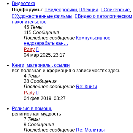
сообщению
Видеотека
Подфорумы:
Видеоролики
,
Лекции
,
Спикерские
,
Художественные фильмы
,
Видео о патологическом
накопительстве
45
Темы
115
Сообщения
Последнее сообщение
Компульсивное
недозарабатыван…
Перейти
Party
к
04 мар 2025, 23:17
последнему
сообщению
Книги, материалы, ссылки
вся полезная информация о зависимостях здесь
4
Темы
28
Сообщения
Последнее сообщение
Re: Книги
Перейти
Party
к
04 фев 2019, 03:27
последнему
сообщению
Религия в помощь
религиозная мудрость
7
Темы
9
Сообщения
Последнее сообщение
Re: Молитвы