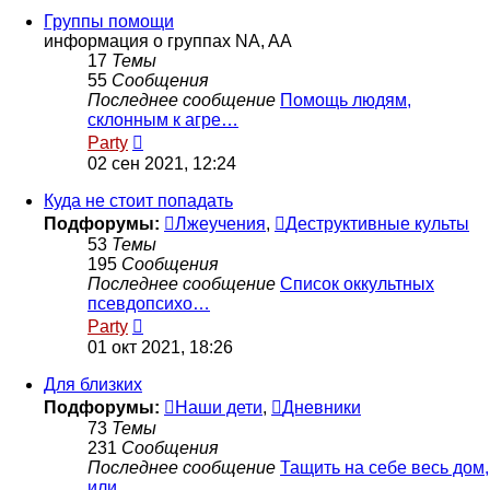
сообщению
Группы помощи
информация о группах NA, AA
17
Темы
55
Сообщения
Последнее сообщение
Помощь людям,
склонным к агре…
Перейти
Party
к
02 сен 2021, 12:24
последнему
сообщению
Куда не стоит попадать
Подфорумы:
Лжеучения
,
Деструктивные культы
53
Темы
195
Сообщения
Последнее сообщение
Список оккультных
псевдопсихо…
Перейти
Party
к
01 окт 2021, 18:26
последнему
сообщению
Для близких
Подфорумы:
Наши дети
,
Дневники
73
Темы
231
Сообщения
Последнее сообщение
Тащить на себе весь дом,
или …