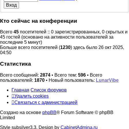
Кто сейчас на конференции
Всего
45
посетителей :: 0 зарегистрированных, 0 скрытых и
45 гостей (основано на активности пользователей за
последние 5 минут)
Больше всего посетителей (
1230
) здесь было 26 окт 2025,
04:50
Статистика
Всего сообщений:
2874
• Всего тем:
596
• Всего
пользователей:
1870
• Новый пользователь:
LunarVibe
Главная
Список форумов
Удалить cookies
Связаться
С
в
я
з
а
т
ь
с
я
с
а
д
м
и
н
и
с
т
р
а
ц
и
е
й
с
Создано на основе
phpBB
® Forum Software © phpBB
администрацией
Limited
Style subsilver3.3. Design by
CabinetAdmina.ru