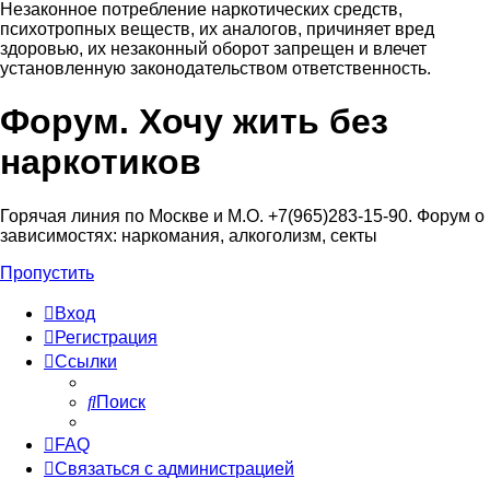
Незаконное потребление наркотических средств,
психотропных веществ, их аналогов, причиняет вред
здоровью, их незаконный оборот запрещен и влечет
установленную законодательством ответственность.
Форум. Хочу жить без
Регистрация
наркотиков
Горячая линия по Москве и М.О. +7(965)283-15-90. Форум о
зависимостях: наркомания, алкоголизм, секты
Пропустить
Вход
Р
е
г
и
с
т
р
а
ц
и
я
Ссылки
Поиск
FAQ
С
в
я
з
а
т
ь
с
я
с
а
д
м
и
н
и
с
т
р
а
ц
и
е
й