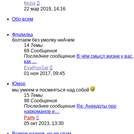
Перейти
frezia
к
22 мар 2019, 14:16
последнему
сообщению
Обо всем
Флудилка
болтаем без умолку ниАчем
14
Темы
69
Сообщения
Последнее сообщение
В чём смысл жизни у вас,
как …
Перейти
EvaRsoSar
к
01 ноя 2017, 09:45
последнему
сообщению
Юмор
мы умеем и посмеяться над собой
15
Темы
98
Сообщения
Последнее сообщение
Re: Анекдоты про
наркоманов и…
Перейти
Party
к
05 окт 2023, 13:30
последнему
сообщению
Всякое разное, но не спам