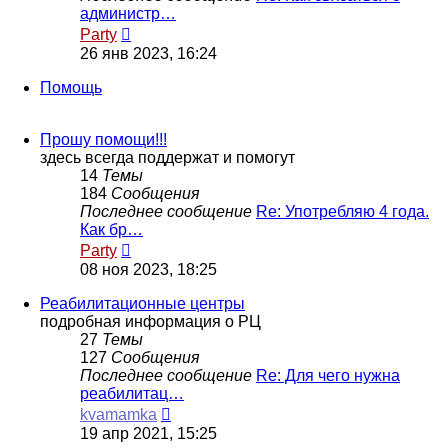
администр…
Перейти
Party
к
26 янв 2023, 16:24
последнему
сообщению
Помощь
Прошу помощи!!!
здесь всегда поддержат и помогут
14
Темы
184
Сообщения
Последнее сообщение
Re: Употребляю 4 года.
Как бр…
Перейти
Party
к
08 ноя 2023, 18:25
последнему
сообщению
Реабилитационные центры
подробная информация о РЦ
27
Темы
127
Сообщения
Последнее сообщение
Re: Для чего нужна
реабилитац…
Перейти
kvamamka
к
19 апр 2021, 15:25
последнему