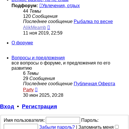
Подфорум:
Увлечения, отдых
44
Темы
120
Сообщения
Последнее сообщение
Рыбалка по весне
Перейти
AlikMeamb
к
11 ноя 2019, 22:59
последнему
сообщению
О форуме
Вопросы и предложения
все вопросы о форуме, и предложения по его
развитию
6
Темы
29
Сообщения
Последнее сообщение
Публичная Оферта
Перейти
Party
к
30 июн 2025, 20:28
последнему
сообщению
Вход
•
Р
е
г
и
с
т
р
а
ц
и
я
Имя пользователя:
Пароль:
Забыли пароль?
|
Запомнить меня