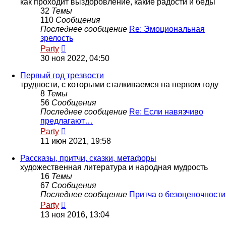
как проходит выздоровление, какие радости и беды
32
Темы
110
Сообщения
Последнее сообщение
Re: Эмоциональная
зрелость
Перейти
Party
к
30 ноя 2022, 04:50
последнему
сообщению
Первый год трезвости
трудности, с которыми сталкиваемся на первом году
8
Темы
56
Сообщения
Последнее сообщение
Re: Если навязчиво
предлагают…
Перейти
Party
к
11 июн 2021, 19:58
последнему
сообщению
Рассказы, притчи, сказки, метафоры
художественная литература и народная мудрость
16
Темы
67
Сообщения
Последнее сообщение
Притча о безоценочности
Перейти
Party
к
13 ноя 2016, 13:04
последнему