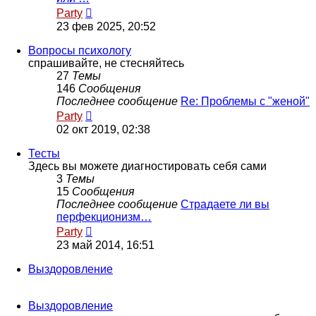
Перейти
Party
к
23 фев 2025, 20:52
последнему
сообщению
Вопросы психологу
спрашивайте, не стесняйтесь
27
Темы
146
Сообщения
Последнее сообщение
Re: Проблемы с "женой"
Перейти
Party
к
02 окт 2019, 02:38
последнему
сообщению
Тесты
Здесь вы можете диагностировать себя сами
3
Темы
15
Сообщения
Последнее сообщение
Страдаете ли вы
перфекционизм…
Перейти
Party
к
23 май 2014, 16:51
последнему
сообщению
Выздоровление
Выздоровление